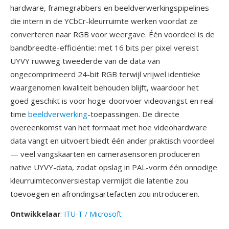
hardware, framegrabbers en beeldverwerkingspipelines
die intern in de YCbCr-kleurruimte werken voordat ze
converteren naar RGB voor weergave. Één voordeel is de
bandbreedte-efficiëntie: met 16 bits per pixel vereist
UYVY ruwweg tweederde van de data van
ongecomprimeerd 24-bit RGB terwijl vrijwel identieke
waargenomen kwaliteit behouden blijft, waardoor het
goed geschikt is voor hoge-doorvoer videovangst en real-
time
beeldverwerking
-toepassingen. De directe
overeenkomst van het formaat met hoe videohardware
data vangt en uitvoert biedt één ander praktisch voordeel
— veel vangskaarten en camerasensoren produceren
native UYVY-data, zodat opslag in PAL-vorm één onnodige
kleurruimteconversiestap vermijdt die latentie zou
toevoegen en afrondingsartefacten zou introduceren.
Ontwikkelaar
:
ITU-T / Microsoft