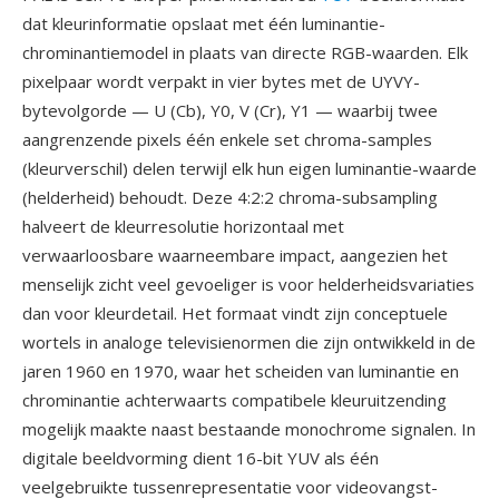
dat kleurinformatie opslaat met één luminantie-
chrominantiemodel in plaats van directe RGB-waarden. Elk
pixelpaar wordt verpakt in vier bytes met de UYVY-
bytevolgorde — U (Cb), Y0, V (Cr), Y1 — waarbij twee
aangrenzende pixels één enkele set chroma-samples
(kleurverschil) delen terwijl elk hun eigen luminantie-waarde
(helderheid) behoudt. Deze 4:2:2 chroma-subsampling
halveert de kleurresolutie horizontaal met
verwaarloosbare waarneembare impact, aangezien het
menselijk zicht veel gevoeliger is voor helderheidsvariaties
dan voor kleurdetail. Het formaat vindt zijn conceptuele
wortels in analoge televisienormen die zijn ontwikkeld in de
jaren 1960 en 1970, waar het scheiden van luminantie en
chrominantie achterwaarts compatibele kleuruitzending
mogelijk maakte naast bestaande monochrome signalen. In
digitale beeldvorming dient 16-bit YUV als één
veelgebruikte tussenrepresentatie voor videovangst-