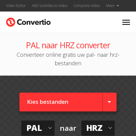
Video Editor
Add Subtitles to Video
Compress Video
Meer
PAL naar HRZ converter
Converteer online gratis uw pal- naar hrz-
bestanden
Kies bestanden
PAL
HRZ
naar