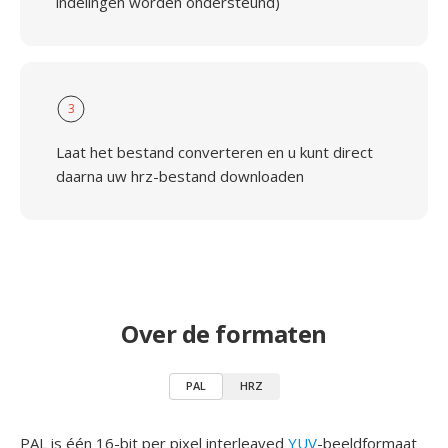
indelingen worden ondersteund)
3
Laat het bestand converteren en u kunt direct
daarna uw hrz-bestand downloaden
Over de formaten
PAL
HRZ
PAL is één 16-bit per pixel interleaved
YUV
-beeldformaat