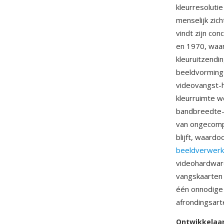
kleurresoluti
menselijk zich
vindt zijn con
en 1970, waar
kleuruitzendi
beeldvorming 
videovangst-h
kleurruimte w
bandbreedte-e
van ongecompr
blijft, waard
beeldverwerk
videohardware
vangskaarten
één onnodige 
afrondingsart
Ontwikkelaa