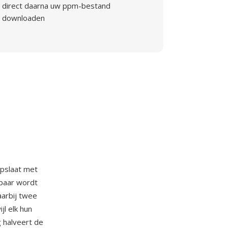
direct daarna uw ppm-bestand
downloaden
opslaat met
lpaar wordt
aarbij twee
jl elk hun
 halveert de