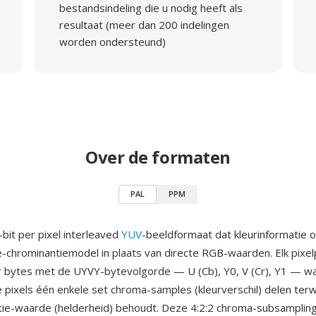
bestandsindeling die u nodig heeft als
resultaat (meer dan 200 indelingen
worden ondersteund)
Over de formaten
PAL
PPM
-bit per pixel interleaved
YUV
-beeldformaat dat kleurinformatie 
e-chrominantiemodel in plaats van directe RGB-waarden. Elk pixe
er bytes met de UYVY-bytevolgorde — U (Cb), Y0, V (Cr), Y1 — w
pixels één enkele set chroma-samples (kleurverschil) delen terwi
tie-waarde (helderheid) behoudt. Deze 4:2:2 chroma-subsampling