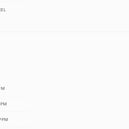
XEL
PM
PPM
 PPM