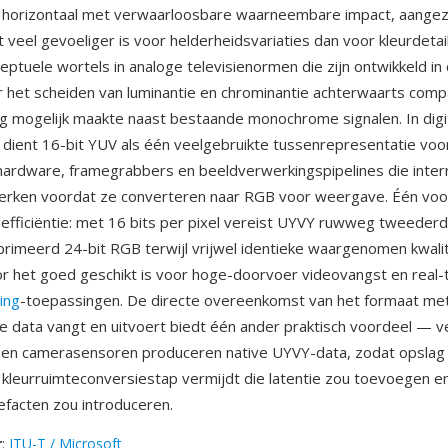
e horizontaal met verwaarloosbare waarneembare impact, aangez
t veel gevoeliger is voor helderheidsvariaties dan voor kleurdetai
ceptuele wortels in analoge televisienormen die zijn ontwikkeld in
 het scheiden van luminantie en chrominantie achterwaarts comp
ng mogelijk maakte naast bestaande monochrome signalen. In digi
dient 16-bit YUV als één veelgebruikte tussenrepresentatie voo
ardware, framegrabbers en beeldverwerkingspipelines die intern
erken voordat ze converteren naar RGB voor weergave. Één voor
fficiëntie: met 16 bits per pixel vereist UYVY ruwweg tweederd
imeerd 24-bit RGB terwijl vrijwel identieke waargenomen kwali
oor het goed geschikt is voor hoge-doorvoer videovangst en real-
ing
-toepassingen. De directe overeenkomst van het formaat me
 data vangt en uitvoert biedt één ander praktisch voordeel — v
 en camerasensoren produceren native UYVY-data, zodat opslag
kleurruimteconversiestap vermijdt die latentie zou toevoegen e
efacten zou introduceren.
r
:
ITU-T / Microsoft