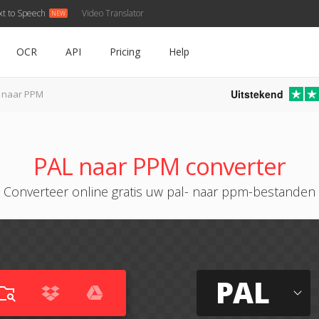
xt to Speech
Video Translator
OCR
API
Pricing
Help
Uitstekend
 naar PPM
PAL naar PPM converter
Converteer online gratis uw pal- naar ppm-bestanden
PAL