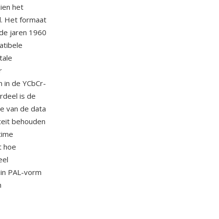
ien het
l. Het formaat
 de jaren 1960
atibele
tale
r
 in de YCbCr-
deel is de
e van de data
teit behouden
time
t hoe
eel
 in PAL-vorm
n