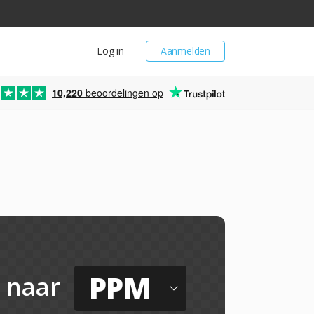
Log in
Aanmelden
10,220
beoordelingen op
PPM
naar