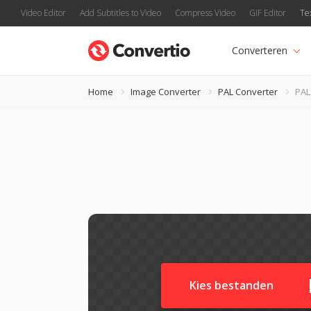
Video Editor
Add Subtitles to Video
Compress Video
GIF Editor
Te
Converteren
Home
Image Converter
PAL Converter
PAL
Kies bestanden