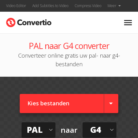
Video Editor
Add Subtitles to Video
Compress Video
Meer
PAL naar G4 converter
Converteer online gratis uw pal- naar g4-
bestanden
Kies bestanden
PAL
G4
naar