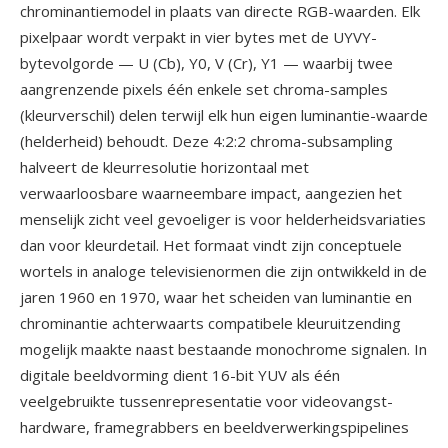
chrominantiemodel in plaats van directe RGB-waarden. Elk
pixelpaar wordt verpakt in vier bytes met de UYVY-
bytevolgorde — U (Cb), Y0, V (Cr), Y1 — waarbij twee
aangrenzende pixels één enkele set chroma-samples
(kleurverschil) delen terwijl elk hun eigen luminantie-waarde
(helderheid) behoudt. Deze 4:2:2 chroma-subsampling
halveert de kleurresolutie horizontaal met
verwaarloosbare waarneembare impact, aangezien het
menselijk zicht veel gevoeliger is voor helderheidsvariaties
dan voor kleurdetail. Het formaat vindt zijn conceptuele
wortels in analoge televisienormen die zijn ontwikkeld in de
jaren 1960 en 1970, waar het scheiden van luminantie en
chrominantie achterwaarts compatibele kleuruitzending
mogelijk maakte naast bestaande monochrome signalen. In
digitale beeldvorming dient 16-bit YUV als één
veelgebruikte tussenrepresentatie voor videovangst-
hardware, framegrabbers en beeldverwerkingspipelines