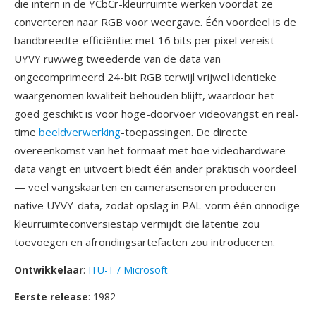
die intern in de YCbCr-kleurruimte werken voordat ze
converteren naar RGB voor weergave. Één voordeel is de
bandbreedte-efficiëntie: met 16 bits per pixel vereist
UYVY ruwweg tweederde van de data van
ongecomprimeerd 24-bit RGB terwijl vrijwel identieke
waargenomen kwaliteit behouden blijft, waardoor het
goed geschikt is voor hoge-doorvoer videovangst en real-
time
beeldverwerking
-toepassingen. De directe
overeenkomst van het formaat met hoe videohardware
data vangt en uitvoert biedt één ander praktisch voordeel
— veel vangskaarten en camerasensoren produceren
native UYVY-data, zodat opslag in PAL-vorm één onnodige
kleurruimteconversiestap vermijdt die latentie zou
toevoegen en afrondingsartefacten zou introduceren.
Ontwikkelaar
:
ITU-T / Microsoft
Eerste release
: 1982