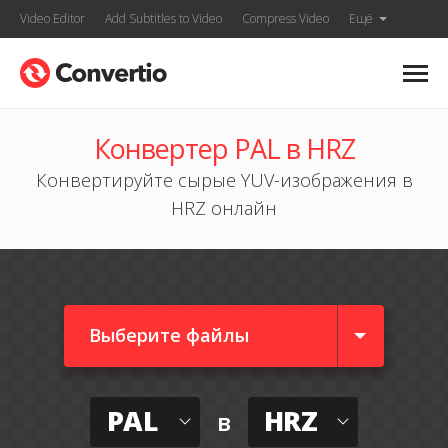
Video Editor
Add Subtitles to Video
Compress Video
Ещё
Конвертер PAL в HRZ
Конвертируйте сырые YUV-изображения в
HRZ онлайн
Выберите файлы
PAL
HRZ
в