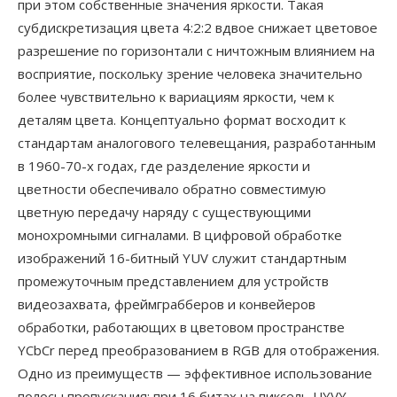
при этом собственные значения яркости. Такая
субдискретизация цвета 4:2:2 вдвое снижает цветовое
разрешение по горизонтали с ничтожным влиянием на
восприятие, поскольку зрение человека значительно
более чувствительно к вариациям яркости, чем к
деталям цвета. Концептуально формат восходит к
стандартам аналогового телевещания, разработанным
в 1960-70-х годах, где разделение яркости и
цветности обеспечивало обратно совместимую
цветную передачу наряду с существующими
монохромными сигналами. В цифровой обработке
изображений 16-битный YUV служит стандартным
промежуточным представлением для устройств
видеозахвата, фреймграбберов и конвейеров
обработки, работающих в цветовом пространстве
YCbCr перед преобразованием в RGB для отображения.
Одно из преимуществ — эффективное использование
полосы пропускания: при 16 битах на пиксель UYVY