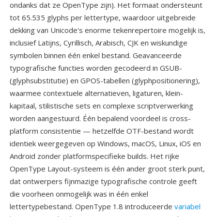
ondanks dat ze OpenType zijn). Het formaat ondersteunt
tot 65.535 glyphs per lettertype, waardoor uitgebreide
dekking van Unicode's enorme tekenrepertoire mogelijk is,
inclusief Latijns, Cyrillisch, Arabisch, CJK en wiskundige
symbolen binnen één enkel bestand. Geavanceerde
typografische functies worden gecodeerd in GSUB-
(glyphsubstitutie) en GPOS-tabellen (glyphpositionering),
waarmee contextuele alternatieven, ligaturen, klein-
kapitaal, stilistische sets en complexe scriptverwerking
worden aangestuurd. Één bepalend voordeel is cross-
platform consistentie — hetzelfde OTF-bestand wordt
identiek weergegeven op Windows, macOS, Linux, iOS en
Android zonder platformspecifieke builds. Het rijke
OpenType Layout-systeem is één ander groot sterk punt,
dat ontwerpers fijnmazige typografische controle geeft
die voorheen onmogelijk was in één enkel
lettertypebestand. OpenType 1.8 introduceerde
variabel