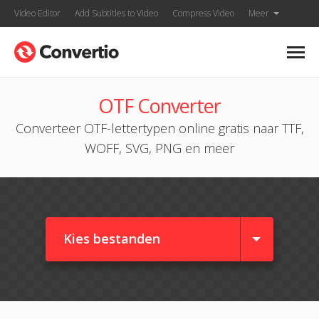
Video Editor
Add Subtitles to Video
Compress Video
Meer
OTF Converter
Converteer OTF-lettertypen online gratis naar TTF,
WOFF, SVG, PNG en meer
Kies bestanden