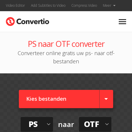
Video Editor
Add Subtitles to Video
Compress Video
Meer
PS naar OTF converter
Converteer online gratis uw ps- naar otf-
bestanden
Kies bestanden
PS
OTF
naar