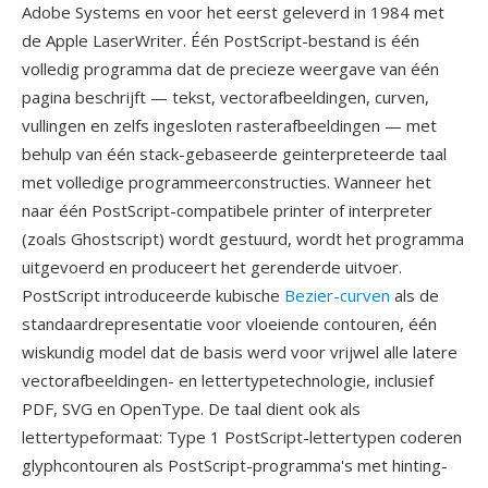
Adobe Systems en voor het eerst geleverd in 1984 met
de Apple LaserWriter. Één PostScript-bestand is één
volledig programma dat de precieze weergave van één
pagina beschrijft — tekst, vectorafbeeldingen, curven,
vullingen en zelfs ingesloten rasterafbeeldingen — met
behulp van één stack-gebaseerde geinterpreteerde taal
met volledige programmeerconstructies. Wanneer het
naar één PostScript-compatibele printer of interpreter
(zoals Ghostscript) wordt gestuurd, wordt het programma
uitgevoerd en produceert het gerenderde uitvoer.
PostScript introduceerde kubische
Bezier-curven
als de
standaardrepresentatie voor vloeiende contouren, één
wiskundig model dat de basis werd voor vrijwel alle latere
vectorafbeeldingen- en lettertypetechnologie, inclusief
PDF, SVG en OpenType. De taal dient ook als
lettertypeformaat: Type 1 PostScript-lettertypen coderen
glyphcontouren als PostScript-programma's met hinting-