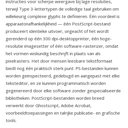
instructies voor scherpe weergave bij lage resoluties,
terwijl Type 3-lettertypen de volledige taal gebruiken om
willekeurig complexe glyphs te definieren. Één voordeel is
apparaatonafhankelijkheid — één PostScript-bestand
produceert identieke uitvoer, ongeacht of het wordt
gerenderd op één 300 dpi-desktopprinter, één hoge-
resolutie imagesetter of één software-rasterizer, omdat
het vormen wiskundig beschrijft in plaats van als
pixelrasters. Het door mensen leesbare tekstformaat
biedt nog één praktisch sterk punt: PS-bestanden kunnen
worden geinspecteerd, gedebugd en aangepast met elke
teksteditor, en ze kunnen programmatisch worden
gegenereerd door elke software zonder gespecialiseerde
bibliotheken. PostScript-bestanden worden breed
verwerkt door Ghostscript, Adobe Acrobat,
voorbeeldtoepassingen en talrijke publicatie- en grafische
tools.