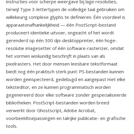
instructies voor scherpe weergave bij lage resoluties,
terwijl Type 3-lettertypen de volledige taal gebruiken om
willekeurig complexe glyphs te definieren. Één voordeel is
apparaatonafhankelijkheid — één PostScript-bestand
produceert identieke uitvoer, ongeacht of het wordt
gerenderd op één 300 dpi-desktopprinter, één hoge-
resolutie imagesetter of één software-rasterizer, omdat
het vormen wiskundig beschrijft in plaats van als
pixelrasters. Het door mensen leesbare tekstformaat
biedt nog één praktisch sterk punt: PS-bestanden kunnen
worden geinspecteerd, gedebugd en aangepast met elke
teksteditor, en ze kunnen programmatisch worden
gegenereerd door elke software zonder gespecialiseerde
bibliotheken. PostScript-bestanden worden breed
verwerkt door Ghostscript, Adobe Acrobat,
voorbeeldtoepassingen en talrijke publicatie- en grafische
tools.