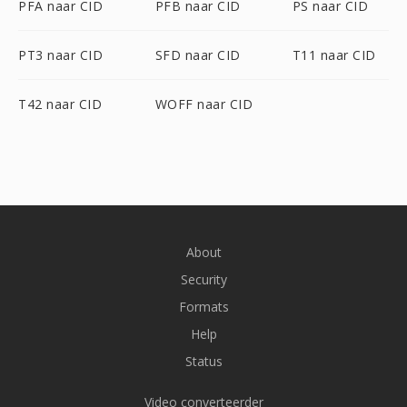
PFA naar CID
PFB naar CID
PS naar CID
PT3 naar CID
SFD naar CID
T11 naar CID
T42 naar CID
WOFF naar CID
About
Security
Formats
Help
Status
Video converteerder