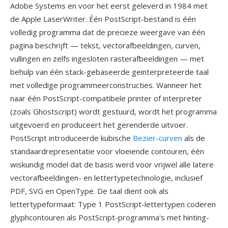
Adobe Systems en voor het eerst geleverd in 1984 met
de Apple LaserWriter. Één PostScript-bestand is één
volledig programma dat de precieze weergave van één
pagina beschrijft — tekst, vectorafbeeldingen, curven,
vullingen en zelfs ingesloten rasterafbeeldingen — met
behulp van één stack-gebaseerde geinterpreteerde taal
met volledige programmeerconstructies. Wanneer het
naar één PostScript-compatibele printer of interpreter
(zoals Ghostscript) wordt gestuurd, wordt het programma
uitgevoerd en produceert het gerenderde uitvoer.
PostScript introduceerde kubische
Bezier-curven
als de
standaardrepresentatie voor vloeiende contouren, één
wiskundig model dat de basis werd voor vrijwel alle latere
vectorafbeeldingen- en lettertypetechnologie, inclusief
PDF, SVG en OpenType. De taal dient ook als
lettertypeformaat: Type 1 PostScript-lettertypen coderen
glyphcontouren als PostScript-programma's met hinting-