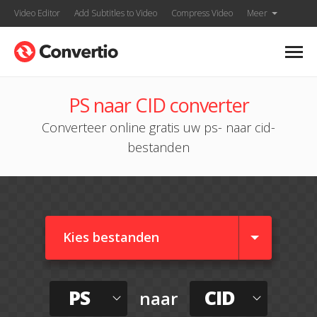
Video Editor
Add Subtitles to Video
Compress Video
Meer
PS naar CID converter
Converteer online gratis uw ps- naar cid-
bestanden
Kies bestanden
PS
CID
naar