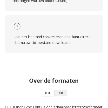
indelingen worden ondersteund)
3
Laat het bestand converteren en u kunt direct
daarna uw cid-bestand downloaden
Over de formaten
OTF
CID
OTF (OpenType Font) is één schaalbaar lettertypeformaat