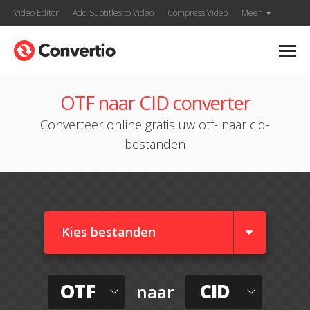
Video Editor
Add Subtitles to Video
Compress Video
Meer
OTF naar CID converter
Converteer online gratis uw otf- naar cid-
bestanden
Kies bestanden
OTF
CID
naar