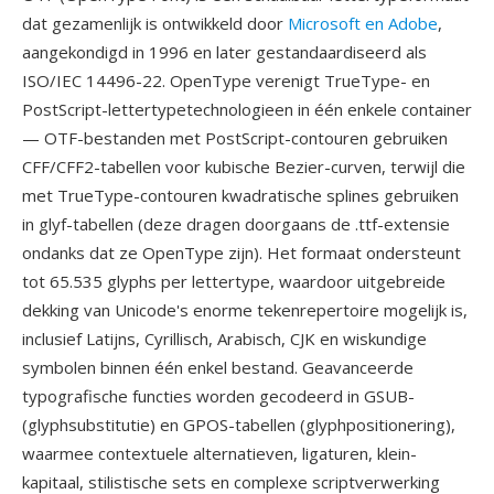
dat gezamenlijk is ontwikkeld door
Microsoft en Adobe
,
aangekondigd in 1996 en later gestandaardiseerd als
ISO/IEC 14496-22. OpenType verenigt TrueType- en
PostScript-lettertypetechnologieen in één enkele container
— OTF-bestanden met PostScript-contouren gebruiken
CFF/CFF2-tabellen voor kubische Bezier-curven, terwijl die
met TrueType-contouren kwadratische splines gebruiken
in glyf-tabellen (deze dragen doorgaans de .ttf-extensie
ondanks dat ze OpenType zijn). Het formaat ondersteunt
tot 65.535 glyphs per lettertype, waardoor uitgebreide
dekking van Unicode's enorme tekenrepertoire mogelijk is,
inclusief Latijns, Cyrillisch, Arabisch, CJK en wiskundige
symbolen binnen één enkel bestand. Geavanceerde
typografische functies worden gecodeerd in GSUB-
(glyphsubstitutie) en GPOS-tabellen (glyphpositionering),
waarmee contextuele alternatieven, ligaturen, klein-
kapitaal, stilistische sets en complexe scriptverwerking