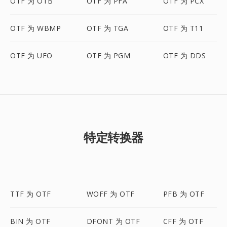
OTF 为 OTB
OTF 为 PFA
OTF 为 PCX
OTF 为 WBMP
OTF 为 TGA
OTF 为 T11
OTF 为 UFO
OTF 为 PGM
OTF 为 DDS
特定转换器
TTF 为 OTF
WOFF 为 OTF
PFB 为 OTF
BIN 为 OTF
DFONT 为 OTF
CFF 为 OTF