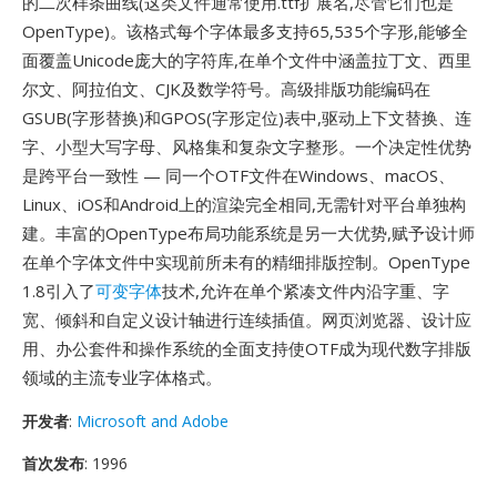
的二次样条曲线(这类文件通常使用.ttf扩展名,尽管它们也是
OpenType)。该格式每个字体最多支持65,535个字形,能够全
面覆盖Unicode庞大的字符库,在单个文件中涵盖拉丁文、西里
尔文、阿拉伯文、CJK及数学符号。高级排版功能编码在
GSUB(字形替换)和GPOS(字形定位)表中,驱动上下文替换、连
字、小型大写字母、风格集和复杂文字整形。一个决定性优势
是跨平台一致性 — 同一个OTF文件在Windows、macOS、
Linux、iOS和Android上的渲染完全相同,无需针对平台单独构
建。丰富的OpenType布局功能系统是另一大优势,赋予设计师
在单个字体文件中实现前所未有的精细排版控制。OpenType
1.8引入了
可变字体
技术,允许在单个紧凑文件内沿字重、字
宽、倾斜和自定义设计轴进行连续插值。网页浏览器、设计应
用、办公套件和操作系统的全面支持使OTF成为现代数字排版
领域的主流专业字体格式。
开发者
:
Microsoft and Adobe
首次发布
: 1996