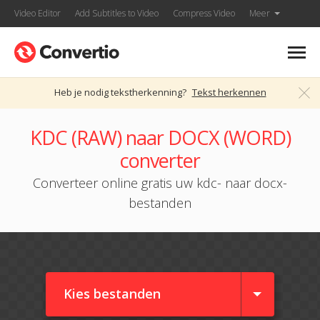
Video Editor
Add Subtitles to Video
Compress Video
Meer
Heb je nodig tekstherkenning?
Tekst herkennen
KDC (RAW) naar DOCX (WORD)
converter
Converteer online gratis uw kdc- naar docx-
bestanden
Kies bestanden