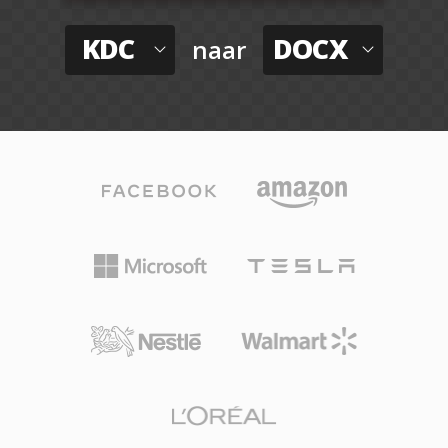
KDC
DOCX
naar