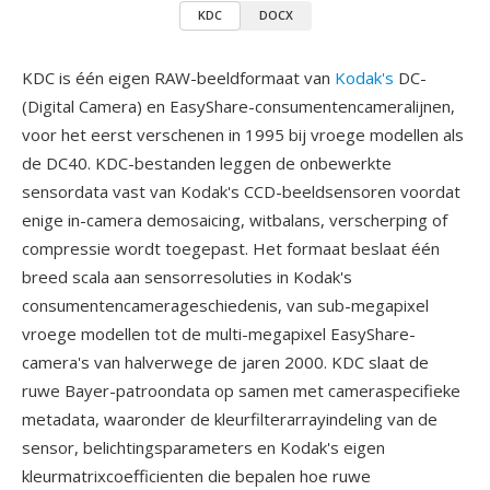
KDC
DOCX
KDC is één eigen RAW-beeldformaat van
Kodak's
DC-
(Digital Camera) en EasyShare-consumentencameralijnen,
voor het eerst verschenen in 1995 bij vroege modellen als
de DC40. KDC-bestanden leggen de onbewerkte
sensordata vast van Kodak's CCD-beeldsensoren voordat
enige in-camera demosaicing, witbalans, verscherping of
compressie wordt toegepast. Het formaat beslaat één
breed scala aan sensorresoluties in Kodak's
consumentencamerageschiedenis, van sub-megapixel
vroege modellen tot de multi-megapixel EasyShare-
camera's van halverwege de jaren 2000. KDC slaat de
ruwe Bayer-patroondata op samen met cameraspecifieke
metadata, waaronder de kleurfilterarrayindeling van de
sensor, belichtingsparameters en Kodak's eigen
kleurmatrixcoefficienten die bepalen hoe ruwe