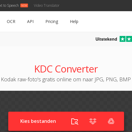
xt to Speech
Video Translator
OCR
API
Pricing
Help
Uitstekend
KDC Converter
Kodak raw-foto's gratis online om naar JPG, PNG, BM
Kies bestanden