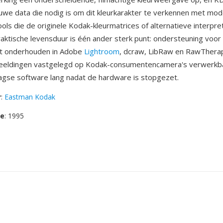
we data die nodig is om dit kleurkarakter te verkennen met m
ols die de originele Kodak-kleurmatrices of alternatieve interpre
aktische levensduur is één ander sterk punt: ondersteuning voor
t onderhouden in Adobe
Lightroom
, dcraw, LibRaw en RawThera
eeldingen vastgelegd op Kodak-consumentencamera's verwerkbaa
gse software lang nadat de hardware is stopgezet.
r
:
Eastman Kodak
se
: 1995