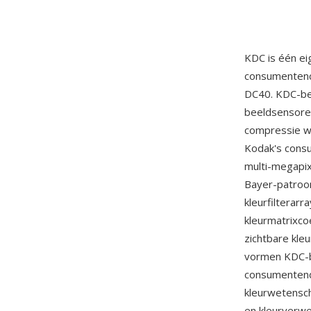
KDC is één e
consumentenca
DC40. KDC-be
beeldsensoren
compressie wo
Kodak's cons
multi-megapix
Bayer-patroo
kleurfilterar
kleurmatrixc
zichtbare kle
vormen KDC-b
consumentendi
kleurwetensc
en kleurverw