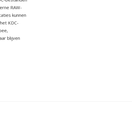
oderne RAW-
taties kunnen
 het KDC-
pee,
r blijven