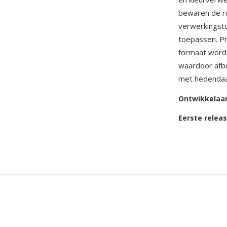
bewaren de ru
verwerkingsto
toepassen. Pr
formaat word
waardoor afb
met hedendaa
Ontwikkelaa
Eerste relea