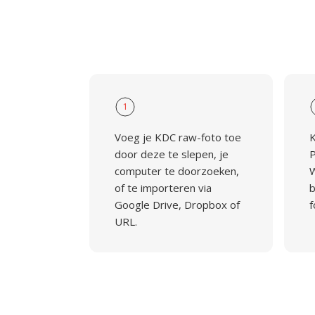
1
Voeg je KDC raw-foto toe
K
door deze te slepen, je
P
computer te doorzoeken,
of te importeren via
b
Google Drive, Dropbox of
f
URL.