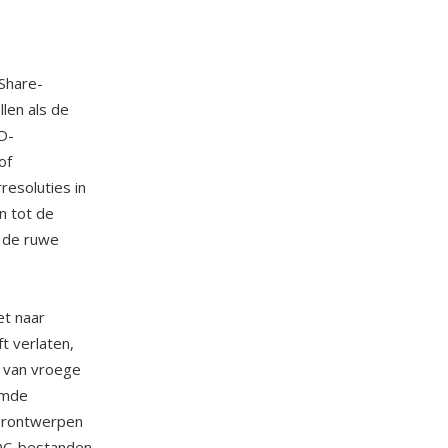
Share-
len als de
D-
of
esoluties in
n tot de
t de ruwe
et naar
t verlaten,
 van vroege
amde
orontwerpen
KDC-bestanden