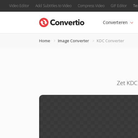
Video Editor
Add Subtitles to Video
Compress Video
GIF Editor
Te
Converteren
Home
Image Converter
KDC Converter
Zet KDC 