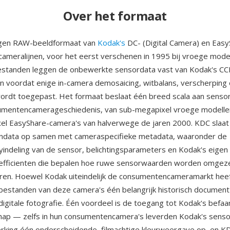
Over het formaat
igen RAW-beeldformaat van
Kodak's
DC- (Digital Camera) en Easy
meralijnen, voor het eerst verschenen in 1995 bij vroege model
standen leggen de onbewerkte sensordata vast van Kodak's CC
 voordat enige in-camera demosaicing, witbalans, verscherping 
rdt toegepast. Het formaat beslaat één breed scala aan sensorr
umentencamerageschiedenis, van sub-megapixel vroege modelle
el EasyShare-camera's van halverwege de jaren 2000. KDC slaa
ndata op samen met cameraspecifieke metadata, waaronder de
rayindeling van de sensor, belichtingsparameters en Kodak's eigen
oefficienten die bepalen hoe ruwe sensorwaarden worden omgez
uren. Hoewel Kodak uiteindelijk de consumentencameramarkt heef
estanden van deze camera's één belangrijk historisch document
gitale fotografie. Één voordeel is de toegang tot Kodak's befa
hap — zelfs in hun consumentencamera's leverden Kodak's sens
erking één onderscheidende, filmachtige kleurweergave op, en 