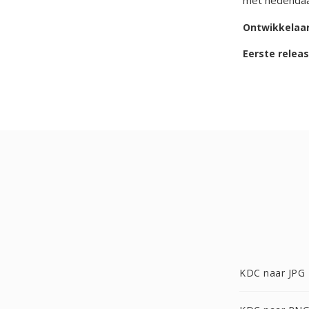
met hedendaa
Ontwikkelaa
Eerste relea
KDC naar JPG