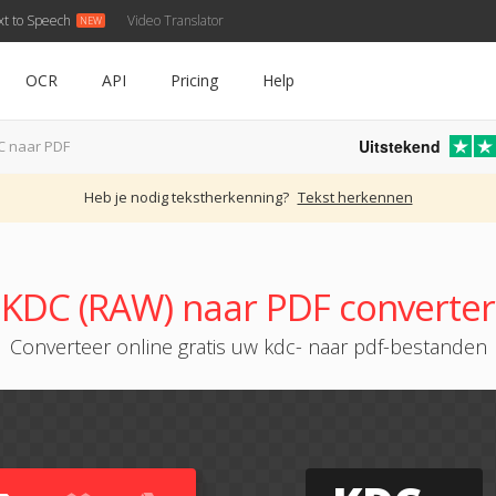
xt to Speech
Video Translator
OCR
API
Pricing
Help
Uitstekend
C naar PDF
Heb je nodig tekstherkenning?
Tekst herkennen
KDC (RAW) naar PDF converter
Converteer online gratis uw kdc- naar pdf-bestanden