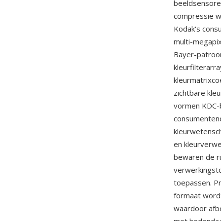
beeldsensoren
compressie wo
Kodak's cons
multi-megapix
Bayer-patroo
kleurfilterar
kleurmatrixc
zichtbare kle
vormen KDC-b
consumentendi
kleurwetensc
en kleurverw
bewaren de ru
verwerkingsto
toepassen. Pr
formaat word
waardoor afb