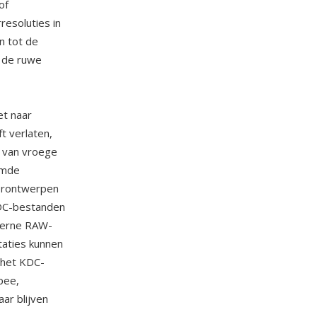
of
esoluties in
n tot de
t de ruwe
et naar
t verlaten,
 van vroege
amde
orontwerpen
KDC-bestanden
oderne RAW-
taties kunnen
 het KDC-
pee,
r blijven