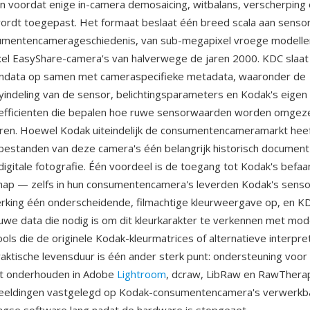
 voordat enige in-camera demosaicing, witbalans, verscherping 
rdt toegepast. Het formaat beslaat één breed scala aan sensorr
umentencamerageschiedenis, van sub-megapixel vroege modelle
el EasyShare-camera's van halverwege de jaren 2000. KDC slaa
ndata op samen met cameraspecifieke metadata, waaronder de
rayindeling van de sensor, belichtingsparameters en Kodak's eigen
oefficienten die bepalen hoe ruwe sensorwaarden worden omgez
uren. Hoewel Kodak uiteindelijk de consumentencameramarkt heef
estanden van deze camera's één belangrijk historisch document
gitale fotografie. Één voordeel is de toegang tot Kodak's befa
hap — zelfs in hun consumentencamera's leverden Kodak's sens
erking één onderscheidende, filmachtige kleurweergave op, en 
we data die nodig is om dit kleurkarakter te verkennen met m
ols die de originele Kodak-kleurmatrices of alternatieve interpre
aktische levensduur is één ander sterk punt: ondersteuning voor
t onderhouden in Adobe
Lightroom
, dcraw, LibRaw en RawThera
eeldingen vastgelegd op Kodak-consumentencamera's verwerkbaa