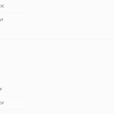
EIC
GF
DF
DF