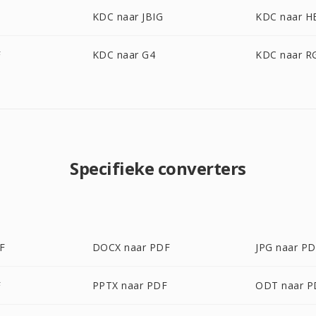
KDC naar JBIG
KDC naar H
F
KDC naar G4
KDC naar R
Specifieke converters
F
DOCX naar PDF
JPG naar P
F
PPTX naar PDF
ODT naar P