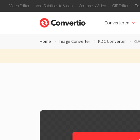
Video Editor
Add Subtitles to Video
Compress Video
GIF Editor
Te
Converteren
Home
Image Converter
KDC Converter
KD