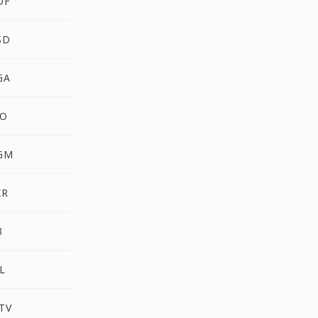
DF
SD
GA
CO
PGM
XR
3
L
TV