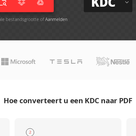
KDC
ale bestandsgrootte of
Aanmelden
Hoe converteert u een KDC naar PDF
2