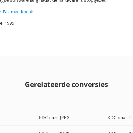
gse software lang nadat de hardware is stopgezet.
r
:
Eastman Kodak
se
: 1995
Gerelateerde conversies
KDC naar JPEG
KDC naar T