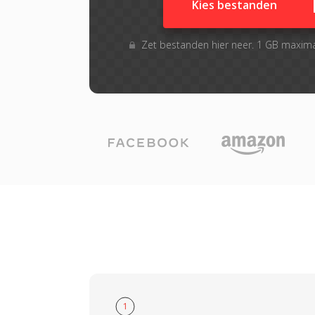
Kies bestanden
Zet bestanden hier neer. 1 GB maxim
1