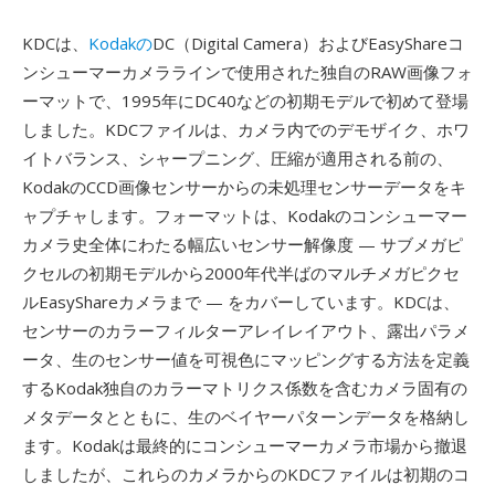
KDCは、
Kodakの
DC（Digital Camera）およびEasyShareコ
ンシューマーカメララインで使用された独自のRAW画像フォ
ーマットで、1995年にDC40などの初期モデルで初めて登場
しました。KDCファイルは、カメラ内でのデモザイク、ホワ
イトバランス、シャープニング、圧縮が適用される前の、
KodakのCCD画像センサーからの未処理センサーデータをキ
ャプチャします。フォーマットは、Kodakのコンシューマー
カメラ史全体にわたる幅広いセンサー解像度 — サブメガピ
クセルの初期モデルから2000年代半ばのマルチメガピクセ
ルEasyShareカメラまで — をカバーしています。KDCは、
センサーのカラーフィルターアレイレイアウト、露出パラメ
ータ、生のセンサー値を可視色にマッピングする方法を定義
するKodak独自のカラーマトリクス係数を含むカメラ固有の
メタデータとともに、生のベイヤーパターンデータを格納し
ます。Kodakは最終的にコンシューマーカメラ市場から撤退
しましたが、これらのカメラからのKDCファイルは初期のコ