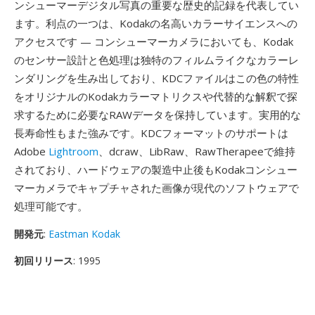
ンシューマーデジタル写真の重要な歴史的記録を代表してい
ます。利点の一つは、Kodakの名高いカラーサイエンスへの
アクセスです — コンシューマーカメラにおいても、Kodak
のセンサー設計と色処理は独特のフィルムライクなカラーレ
ンダリングを生み出しており、KDCファイルはこの色の特性
をオリジナルのKodakカラーマトリクスや代替的な解釈で探
求するために必要なRAWデータを保持しています。実用的な
長寿命性もまた強みです。KDCフォーマットのサポートは
Adobe
Lightroom
、dcraw、LibRaw、RawTherapeeで維持
されており、ハードウェアの製造中止後もKodakコンシュー
マーカメラでキャプチャされた画像が現代のソフトウェアで
処理可能です。
開発元
:
Eastman Kodak
初回リリース
: 1995