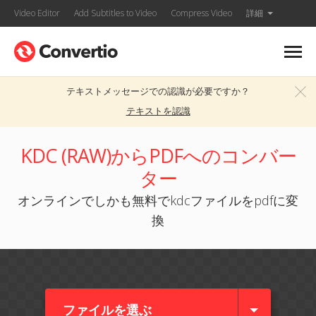
Video Editor
Add Subtitles to Video
Compress Video
詳細
テキストメッセージでの認識が必要ですか？
テキストを認識
KDC (RAW)からPDFへのコンバー
ター
オンラインでしかも無料でkdcファイルをpdfに変
換
ファイルを選ぶ