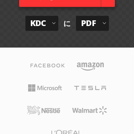
KDC
PDF
に