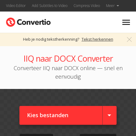
Video Editor
Add Subtitles to Video
Compress Video
Meer
Heb je nodig tekstherkenning?
Tekst herkennen
IIQ naar DOCX Converter
Converteer IIQ naar DOCX online — snel en
eenvoudig
Kies bestanden