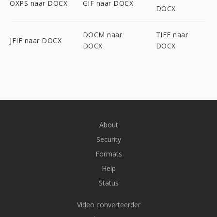
OXPS naar DOCX
GIF naar DOCX
DOCX
DOCM naar
TIFF naar
JFIF naar DOCX
DOCX
DOCX
About
Security
Formats
Help
Status
Video converteerder