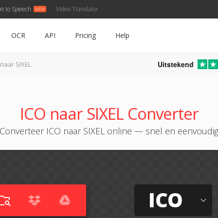
xt to Speech
Video Translator
OCR
API
Pricing
Help
Uitstekend
 naar SIXEL
ICO naar SIXEL Converter
Converteer ICO naar SIXEL online — snel en eenvoudi
ICO