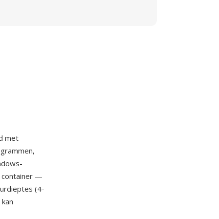
rd met
togrammen,
indows-
 container —
urdieptes (4-
 kan