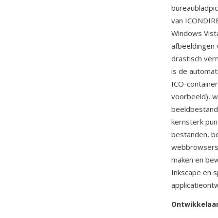
bureaubladpic
van ICONDIREN
Windows Vist
afbeeldingen
drastisch ver
is de automat
ICO-container
voorbeeld), w
beeldbestande
kernsterk pun
bestanden, be
webbrowsers g
maken en bew
Inkscape en s
applicatieontw
Ontwikkelaa