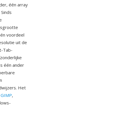
der, één array
 Sinds
e
dsgrootte
 Één voordeel
olutie uit de
lt-Tab-
zonderlijke
is één ander
voerbare
n
dwijzers. Het
s
GIMP
,
ndows-