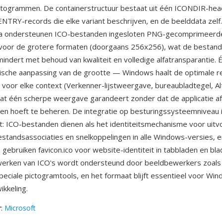
togrammen. De containerstructuur bestaat uit één ICONDIR-hea
TRY-records die elke variant beschrijven, en de beelddata zelf.
a ondersteunen ICO-bestanden ingesloten PNG-gecomprimeerd
 voor de grotere formaten (doorgaans 256x256), wat de bestan
mindert met behoud van kwaliteit en volledige alfatransparantie.
ische aanpassing van de grootte — Windows haalt de optimale res
 voor elke context (Verkenner-lijstweergave, bureaubladtegel, A
at één scherpe weergave garandeert zonder dat de applicatie af
n hoeft te beheren. De integratie op besturingssysteemniveau 
t: ICO-bestanden dienen als het identiteitsmechanisme voor uit
standsassociaties en snelkoppelingen in alle Windows-versies, e
ebruiken favicon.ico voor website-identiteit in tabbladen en bla
erken van ICO's wordt ondersteund door beeldbewerkers zoal
peciale pictogramtools, en het formaat blijft essentieel voor Wi
ikkeling.
r
:
Microsoft