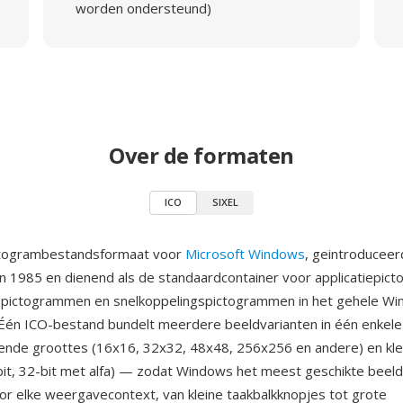
worden ondersteund)
Over de formaten
ICO
SIXEL
ictogrambestandsformaat voor
Microsoft Windows
, geintroducee
n 1985 en dienend als de standaardcontainer voor applicatiepic
pictogrammen en snelkoppelingspictogrammen in het gehele W
Één ICO-bestand bundelt meerdere beeldvarianten in één enkele
illende groottes (16x16, 32x32, 48x48, 256x256 en andere) en kle
4-bit, 32-bit met alfa) — zodat Windows het meest geschikte beeld
or elke weergavecontext, van kleine taakbalkknopjes tot grote