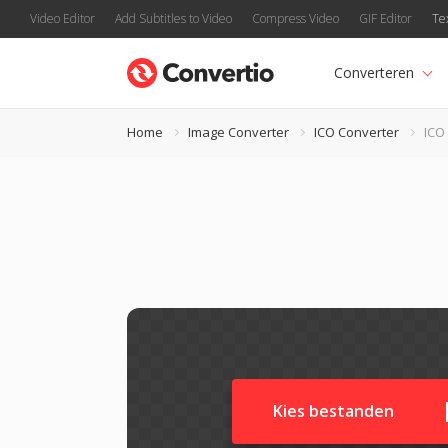
Video Editor
Add Subtitles to Video
Compress Video
GIF Editor
Te
Converteren
Home
Image Converter
ICO Converter
ICO
Kies bestanden