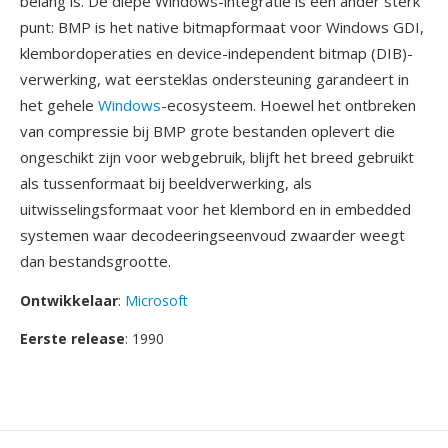
belang is. De diepe Windows-integratie is één ander sterk
punt: BMP is het native bitmapformaat voor Windows GDI,
klembordoperaties en device-independent bitmap (DIB)-
verwerking, wat eersteklas ondersteuning garandeert in
het gehele
Windows
-ecosysteem. Hoewel het ontbreken
van compressie bij BMP grote bestanden oplevert die
ongeschikt zijn voor webgebruik, blijft het breed gebruikt
als tussenformaat bij beeldverwerking, als
uitwisselingsformaat voor het klembord en in embedded
systemen waar decodeeringseenvoud zwaarder weegt
dan bestandsgrootte.
Ontwikkelaar
:
Microsoft
Eerste release
: 1990