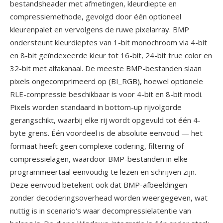
bestandsheader met afmetingen, kleurdiepte en
compressiemethode, gevolgd door één optioneel
kleurenpalet en vervolgens de ruwe pixelarray. BMP
ondersteunt kleurdieptes van 1-bit monochroom via 4-bit
en 8-bit geïndexeerde kleur tot 16-bit, 24-bit true color en
32-bit met alfakanaal. De meeste BMP-bestanden slaan
pixels ongecomprimeerd op (BI_RGB), hoewel optionele
RLE-compressie beschikbaar is voor 4-bit en 8-bit modi.
Pixels worden standaard in bottom-up rijvolgorde
gerangschikt, waarbij elke rij wordt opgevuld tot één 4-
byte grens. Één voordeel is de absolute eenvoud — het
formaat heeft geen complexe codering, filtering of
compressielagen, waardoor BMP-bestanden in elke
programmeertaal eenvoudig te lezen en schrijven zijn.
Deze eenvoud betekent ook dat BMP-afbeeldingen
zonder decoderingsoverhead worden weergegeven, wat
nuttig is in scenario's waar decompressielatentie van