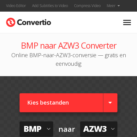
Video Editor
Add Subtitles to Video
Compress Video
Meer
BMP naar AZW3 Converter
Online BMP-naar-AZW3-conversie — gratis en
eenvoudig
Kies bestanden
BMP
AZW3
naar