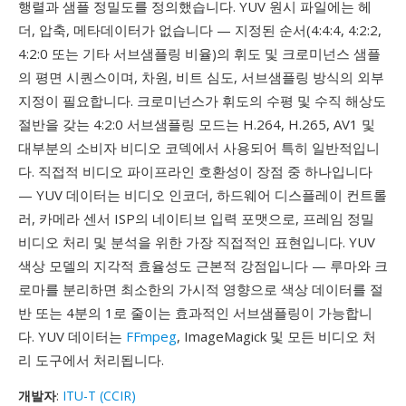
행렬과 샘플 정밀도를 정의했습니다. YUV 원시 파일에는 헤
더, 압축, 메타데이터가 없습니다 — 지정된 순서(4:4:4, 4:2:2,
4:2:0 또는 기타 서브샘플링 비율)의 휘도 및 크로미넌스 샘플
의 평면 시퀀스이며, 차원, 비트 심도, 서브샘플링 방식의 외부
지정이 필요합니다. 크로미넌스가 휘도의 수평 및 수직 해상도
절반을 갖는 4:2:0 서브샘플링 모드는 H.264, H.265, AV1 및
대부분의 소비자 비디오 코덱에서 사용되어 특히 일반적입니
다. 직접적 비디오 파이프라인 호환성이 장점 중 하나입니다
— YUV 데이터는 비디오 인코더, 하드웨어 디스플레이 컨트롤
러, 카메라 센서 ISP의 네이티브 입력 포맷으로, 프레임 정밀
비디오 처리 및 분석을 위한 가장 직접적인 표현입니다. YUV
색상 모델의 지각적 효율성도 근본적 강점입니다 — 루마와 크
로마를 분리하면 최소한의 가시적 영향으로 색상 데이터를 절
반 또는 4분의 1로 줄이는 효과적인 서브샘플링이 가능합니
다. YUV 데이터는
FFmpeg
, ImageMagick 및 모든 비디오 처
리 도구에서 처리됩니다.
개발자
:
ITU-T (CCIR)