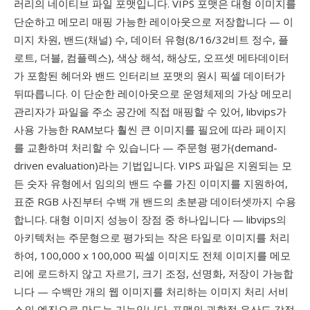
러리의 네이티브 파일 포맷입니다. VIPS 포맷은 대형 이미지를
단순하고 메모리 매핑 가능한 레이아웃으로 저장합니다 — 이
미지 차원, 밴드(채널) 수, 데이터 유형(8/16/32비트 정수, 플
로트, 더블, 컴플렉스), 색상 해석, 해상도, 오프셋 메타데이터
가 포함된 헤더와 밴드 인터리브 포맷의 원시 픽셀 데이터가
뒤따릅니다. 이 단순한 레이아웃으로 운영체제의 가상 메모리
관리자가 파일을 주소 공간에 직접 매핑할 수 있어, libvips가
사용 가능한 RAM보다 훨씬 큰 이미지를 필요에 따라 페이지
를 교환하며 처리할 수 있습니다 — 주문형 평가(demand-
driven evaluation)라는 기법입니다. VIPS 파일은 지원되는 모
든 숫자 유형에서 임의의 밴드 수를 가진 이미지를 지원하여,
표준 RGB 사진부터 수백 개 밴드의 초분광 데이터셋까지 수용
합니다. 대형 이미지 성능이 장점 중 하나입니다 — libvips의
아키텍처는 주문형으로 평가되는 작은 타일로 이미지를 처리
하여, 100,000 x 100,000 픽셀 이미지도 전체 이미지를 메모
리에 로드하지 않고 자르기, 크기 조정, 선명화, 저장이 가능합
니다 — 수백만 개의 웹 이미지를 처리하는 이미지 처리 서비
스의 엔진으로 만드는 기능입니다. 포맷의 과학적 유산도 강점