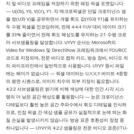
지 및 비디오 프레임을 저장하기 위한 패킹 픽셀 포맷입니다
— U(Cb), Y0, V(Cr), Y1. 각 매크로픽셀은 단일 크로미넌스 샘
플 쌍(U와 V)을 공유하면서 개별 휘도 값(Y0과 Y1)을 유지하는
두 수평 픽셀을 인코딩하여, 전체 4:4:4 YUV 대비 데이터 크기
를 33% 줄이면서 전체 휘도 해상도를 유지하는 2:1 수평 크로
마 서브샘플링을 달성합니다. UYVY 순서는 Microsoft의
Video for Windows 및 DirectShow 프레임워크에서 FOURCC
코드로 지정되며, 전문 비디오 캡처 카드, 방송 장비, 비디오 처
리 파이프라인에서 일반적으로 사용됩니다. UYVY 원시 파일
에는 헤더가 없습니다 — 픽셀 데이터는 U,Y,V,Y 바이트 4중항
의 평면 시퀀스로, 이미지 치수의 외부 지정이 필요합니다.
4:2:2 서브샘플링은 밝기에 비해 색상에 대한 인간 시각 시스
템의 더 낮은 공간 해상도를 활용합니다 — 눈은 크로미넌스
디테일보다 훨씬 높은 공간 주파수에서 휘도 디테일을 인식하
므로, 인접 픽셀 간 색상 샘플 공유가 실질적으로 눈에 띄는 화
질 손실을 발생시키지 않습니다. 방송 표준 호환성이 장점 중
하나입니다 — UYVY의 4:2:2 샘플링은 전문 비디오 표준(ITU-