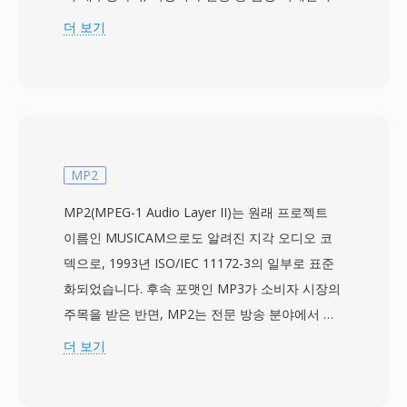
전혀 손실되지 않음을 보장합니다. TTA는 표준
더 보기
CD 품질 오디오와 최대 32비트 정수 샘플의 고해
상도 콘텐츠를 처리하여 일상적인 청취와 전문 보
관 모두에 적합합니다. 처리 속도는 TTA의 핵심
강점 중 하나로, 이 코덱은 오래된 하드웨어에서도
무거운 CPU 부하 없이 빠른 인코딩과 디코딩을 달
성합니다. 파일 구조는 ID3v1, ID3v2, APEv2 메타
MP2
데이터 태그를 지원하여 트랙 정보와 앨범 아트가
MP2(MPEG-1 Audio Layer II)는 원래 프로젝트
오디오와 함께 이동합니다. 여러 포터블 플레이어
이름인 MUSICAM으로도 알려진 지각 오디오 코
에서 하드웨어 지원이 제공되어 TTA에 일부 경쟁
덱으로, 1993년 ISO/IEC 11172-3의 일부로 표준
무손실 포맷 대비 실용적인 우위를 부여했습니다.
화되었습니다. 후속 포맷인 MP3가 소비자 시장의
오픈소스 레퍼런스 구현체는 GNU GPL 하에 배포
주목을 받은 반면, MP2는 전문 방송 분야에서 견
되어 커뮤니티 채택과 서드파티 통합을 장려합니
고한 지위를 확보하여 오늘날까지 유지하고 있습
더 보기
다. FLAC 같은 새로운 코덱이 무손실 오디오 환경
니다. 코덱은 다상 필터 뱅크를 통해 오디오를 32
에서 더 큰 점유율을 차지했지만, TTA는 그 단순
개의 서브밴드로 분할하고, 심리음향 모델을 적용
성과 투명한 압축을 중시하는 사용자에게 계속 서