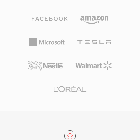
하여 마스킹 임계값을 결정한 다음, 각 서브밴드를
비스를 제공합니다.
양자화하고 허프만 코딩합니다. 일반적인 방송 배
포에서는 스테레오에 192~384 kbps를 사용하여,
Layer III보다 낮은 인코더 복잡도와 더 나은 오류
내성으로 투명한 품질을 제공합니다. 이러한 특성
이 DVB 텔레비전, DAB 디지털 라디오, HDV 캠코
더 표준이 모두 MP2를 의무화하거나 선호하는 이
유입니다. 인코더 지연도 더 짧아 립싱크가 중요한
라이브 방송에서 중요한 특성입니다. 세 가지 장점
이 표준화 후 수십 년이 지나도 MP2의 관련성을
유지합니다: 지상파 신호에 필수적인 전송 오류 하
에서의 우아한 성능 저하, 실시간 방송 체인에 적
합한 최소 인코딩 지연, 유럽 및 아시아 방송 프레
임워크에서의 확고한 규제적 수용입니다.