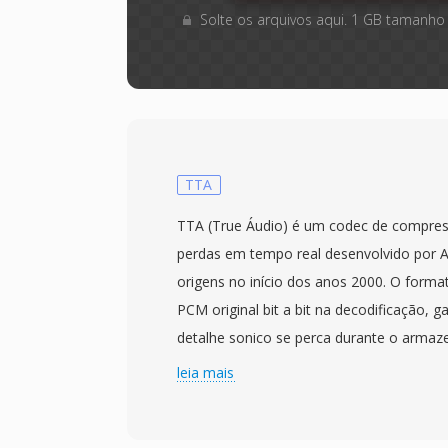
Solte os arquivos aqui. 1 GB tamanho
TTA
TTA (True Áudio) é um codec de compre
perdas em tempo real desenvolvido por A
origens no início dos anos 2000. O format
PCM original bit a bit na decodificação,
detalhe sonico se perca durante o arma
transferência. O TTA lida com áudio de q
leia mais
bem como conteúdo de alta resolução c
bits inteiros, tornando-o adequado tanto 