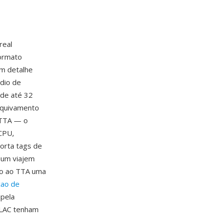
real
formato
um detalhe
dio de
de até 32
arquivamento
 TTA — o
CPU,
orta tags de
bum viajem
do ao TTA uma
cao de
 pela
FLAC tenham