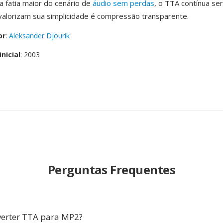
 fatia maior do cenário de
áudio sem perdas
, o TTA contínua se
valorizam sua simplicidade é compressão transparente.
or
:
Aleksander Djourik
nicial
: 2003
Perguntas Frequentes
verter TTA para MP2?