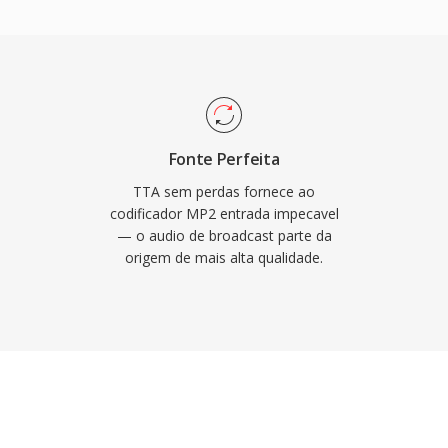
r que a televisão DVB, o
ra HDV todos determinam
dor também é mais curta,
missoes ao vivo onde a
vantagens mantém o MP2
 degradação graciosa
Fonte Perfeita
 over-the-air, atraso
TTA sem perdas fornece ao
deias de transmissão
codificador MP2 entrada impecavel
— o audio de broadcast parte da
raizada em estruturas
origem de mais alta qualidade.