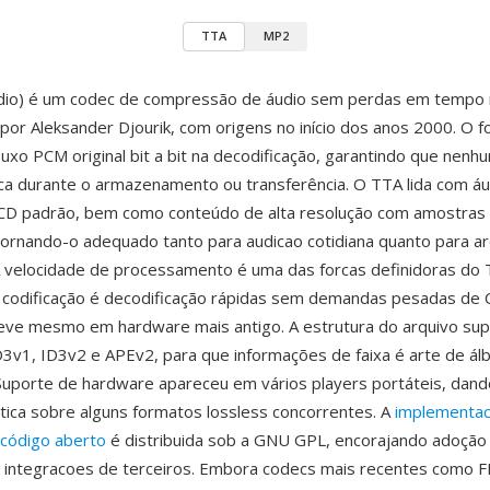
TTA
MP2
dio) é um codec de compressão de áudio sem perdas em tempo 
por Aleksander Djourik, com origens no início dos anos 2000. O 
fluxo PCM original bit a bit na decodificação, garantindo que nenh
ca durante o armazenamento ou transferência. O TTA lida com áu
 CD padrão, bem como conteúdo de alta resolução com amostras 
, tornando-o adequado tanto para audicao cotidiana quanto para 
 A velocidade de processamento é uma das forcas definidoras do
 codificação é decodificação rápidas sem demandas pesadas de 
eve mesmo em hardware mais antigo. A estrutura do arquivo sup
v1, ID3v2 e APEv2, para que informações de faixa é arte de ál
Suporte de hardware apareceu em vários players portáteis, dan
ica sobre alguns formatos lossless concorrentes. A
implementa
 código aberto
é distribuida sob a GNU GPL, encorajando adoção
 integracoes de terceiros. Embora codecs mais recentes como 