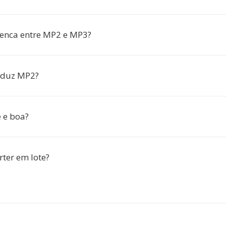
renca entre MP2 e MP3?
oduz MP2?
 e boa?
rter em lote?