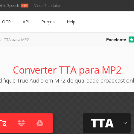
xt to Speech
Video Translator
OCR
API
Preços
Help
Excelente
TTA para MP2
Converter TTA para MP2
difique True Audio em MP2 de qualidade broadcast onl
TTA