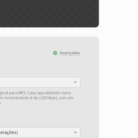
Avançadas
 geral para MP2. Caso seja definido como
valo recomendado é de ≥320 kbps, com um
.
terações)