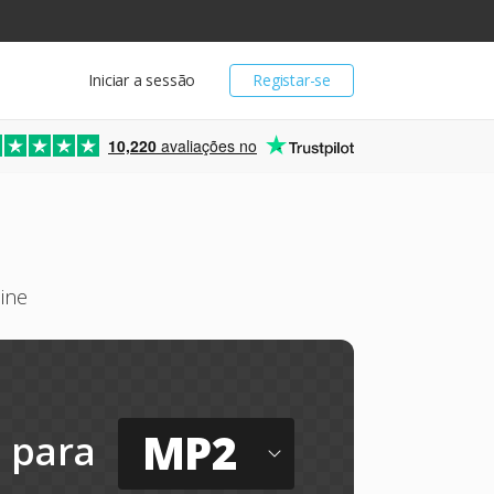
Iniciar a sessão
Registar-se
10,220
avaliações no
ine
MP2
para