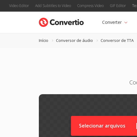
Video Editor
Add Subtitles to Video
Compress Video
GIF Editor
Te
Converter
Início
Conversor de áudio
Conversor de TTA
Co
Selecionar arquivos