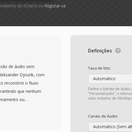
 máximo do ficheiro ou
Registar-se
Definições
ssão de áudio sem
Taxa de bits:
leksander Djourik, com
Automático
o reconstroi o fluxo
Define o bitrate de áudio
 garantindo que nenhum
"Personalizado", o inter
valor máximo de 384 kbps
zenamento ou
ualidade de CD padrão,
om amostras de até 32
Canais de Áudio:
para audicao cotidiana
Automático (Sem al