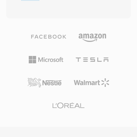
(RIFF), o WAV armazena dados de áudio —
informações de faixa é arte de álbum viajem
mais comumente como modulação por código
com o áudio. Suporte de hardware apareceu
de pulso linear (LPCM) — juntamente com
em vários players portáteis, dando ao TTA
metadados descrevendo taxa de amostragem,
uma vantagem prática sobre alguns formatos
profundidade de bits é contagem de canais.
lossless concorrentes. A implementacao de
Essa estrutura direta tornou o WAV o padrão
referência de código aberto é distribuida sob a
de facto para áudio sem compressão no
GNU GPL, encorajando adoção pela
Windows é um formato de intercâmbio
comunidade é integracoes de terceiros.
universalmente aceito em praticamente todos
Embora codecs mais recentes como FLAC
os sistemas operacionais, editores de áudio é
tenham capturado uma fatia maior do cenário
reprodutores de mídia existentes. Arquivos
de áudio sem perdas, o TTA contínua servindo
WAV com qualidade de CD usam amostras de
usuários que valorizam sua simplicidade é
16 bits a 44,1 kHz estéreo, enquanto fluxos de
compressão transparente.
trabalho profissionais empregam
rotineiramente amostras de 24 ou 32 bits float
em taxas de até 192 kHz. Uma grande