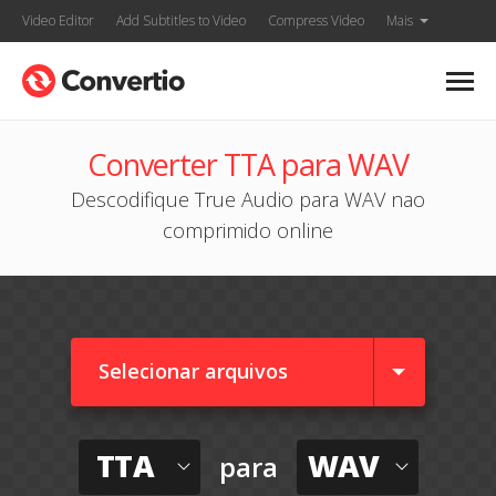
Video Editor
Add Subtitles to Video
Compress Video
Mais
Converter TTA para WAV
Descodifique True Audio para WAV nao
comprimido online
Selecionar arquivos
TTA
WAV
para