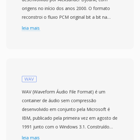
origens no início dos anos 2000. O formato
reconstroi o fluxo PCM original bit a bit na
decodificação, garantindo que nenhum detalhe
leia mais
sonico se perca durante o armazenamento ou
transferência. O TTA lida com áudio de
qualidade de CD padrão, bem como conteúdo
de alta resolução com amostras de até 32 bits
inteiros, tornando-o adequado tanto para
audicao cotidiana quanto para arquivamento
WAV
profissional. A velocidade de processamento é
WAV (Waveform Áudio File Format) é um
uma das forcas definidoras do TTA — o codec
container de áudio sem compressão
alcança codificação é decodificação rápidas
desenvolvido em conjunto pela Microsoft é
sem demandas pesadas de CPU, mantendo-o
IBM, publicado pela primeira vez em agosto de
leve mesmo em hardware mais antigo. A
1991 junto com o Windows 3.1. Construído
estrutura do arquivo suporta tags de
sobre o Resource Interchange File Format
leia mais
metadados ID3v1, ID3v2 e APEv2, para que