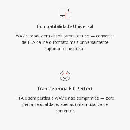
vantagem é a fidelidade sem perdas: como o
WAV padrão não aplica compressão, os dados
armazenados são uma representação digital
Compatibilidade Universal
exata da gravação original, tornando-o a
WAV reproduz em absolutamente tudo — converter
escolha preferida para masterização é
de TTA da-lhe o formato mais universalmente
arquivamento. O WAV também suporta
suportado que existe.
metadados embutidos por meio de blocos
INFO e BWF, permitindo carimbos de tempo é
notas de produção. A principal contrapartida é
o tamanho do arquivo — um minuto de
estéreo com qualidade de CD ocupa
Transferencia Bit-Perfect
aproximadamente 10 MB — é a estrutura RIFF
TTA e sem perdas e WAV e nao comprimido — zero
de 32 bits impoe um limite de 4 GB, embora o
perda de qualidade, apenas uma mudanca de
RF64 remova esse teto.
contentor.