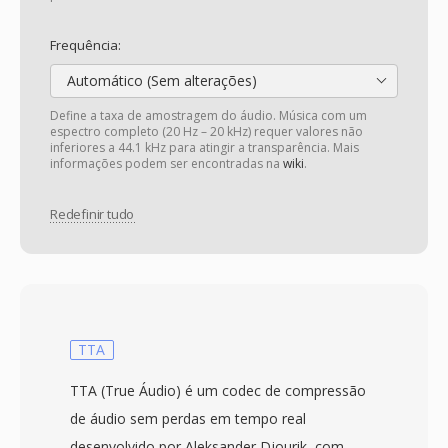
Frequência:
Automático (Sem alterações)
Define a taxa de amostragem do áudio. Música com um
espectro completo (20 Hz – 20 kHz) requer valores não
inferiores a 44.1 kHz para atingir a transparência. Mais
informações podem ser encontradas na
wiki
.
Redefinir tudo
TTA
TTA (True Áudio) é um codec de compressão
de áudio sem perdas em tempo real
desenvolvido por Aleksander Djourik, com