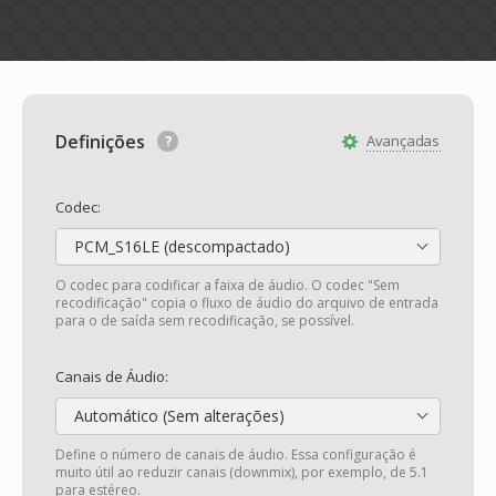
Definições
Avançadas
Codec:
PCM_S16LE (descompactado)
O codec para codificar a faixa de áudio. O codec "Sem
recodificação" copia o fluxo de áudio do arquivo de entrada
para o de saída sem recodificação, se possível.
Canais de Áudio:
Automático (Sem alterações)
Define o número de canais de áudio. Essa configuração é
muito útil ao reduzir canais (downmix), por exemplo, de 5.1
para estéreo.