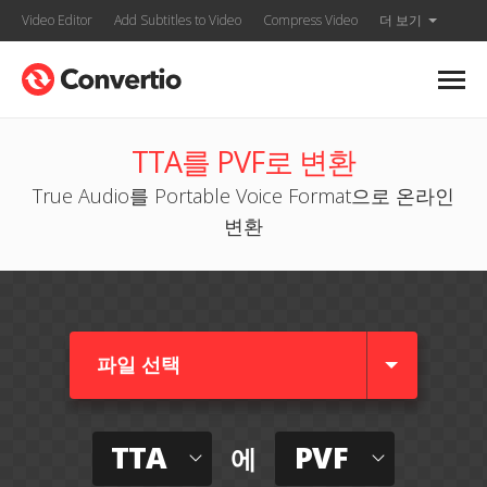
Video Editor
Add Subtitles to Video
Compress Video
더 보기
TTA를 PVF로 변환
True Audio를 Portable Voice Format으로 온라인
변환
파일 선택
TTA
PVF
에