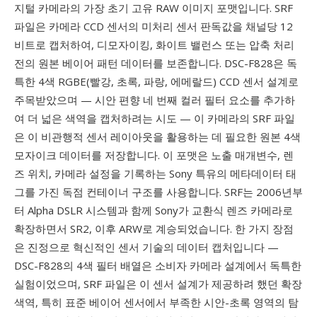
지털 카메라의 가장 초기 고유 RAW 이미지 포맷입니다. SRF
파일은 카메라 CCD 센서의 미처리 센서 판독값을 채널당 12
비트로 캡처하여, 디모자이킹, 화이트 밸런스 또는 압축 처리
전의 원본 베이어 패턴 데이터를 보존합니다. DSC-F828은 독
특한 4색 RGBE(빨강, 초록, 파랑, 에메랄드) CCD 센서 설계로
주목받았으며 — 시안 편향 네 번째 컬러 필터 요소를 추가하
여 더 넓은 색역을 캡처하려는 시도 — 이 카메라의 SRF 파일
은 이 비관행적 센서 레이아웃을 활용하는 데 필요한 원본 4색
모자이크 데이터를 저장합니다. 이 포맷은 노출 매개변수, 렌
즈 위치, 카메라 설정을 기록하는 Sony 특유의 메타데이터 태
그를 가진 독점 컨테이너 구조를 사용합니다. SRF는 2006년부
터 Alpha DSLR 시스템과 함께 Sony가 교환식 렌즈 카메라로
확장하면서 SR2, 이후 ARW로 계승되었습니다. 한 가지 장점
은 진정으로 혁신적인 센서 기술의 데이터 캡처입니다 —
DSC-F828의 4색 필터 배열은 소비자 카메라 설계에서 독특한
실험이었으며, SRF 파일은 이 센서 설계가 제공하려 했던 확장
색역, 특히 표준 베이어 센서에서 부족한 시안-초록 영역의 탐