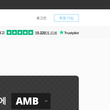
로그인
회원 가입
최고
10,220
개 리뷰
AMB
에