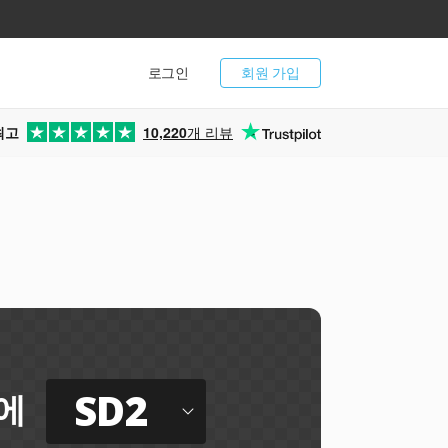
로그인
회원 가입
최고
10,220
개 리뷰
SD2
에