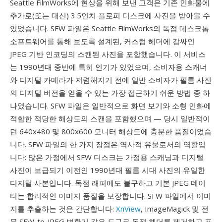
Seattle FilmWorks에 현상을 위해 보낸 고객은 기존 인화물에
추가로(또는 대신) 3.5인치 플로피 디스크에 사진을 받아볼 수
있었습니다. SFW 파일은 Seattle FilmWorks의 독점 데스크톱
소프트웨어를 통해 보도록 설계된, 커스텀 헤더에 감싸인
JPEG 기반 인코딩의 스캔된 사진을 포함했습니다. 이 서비스
는 1990년대 중반에 특히 인기가 있었으며, 소비자용 스캐너
와 디지털 카메라가 저렴해지기 전에 일반 소비자가 필름 사진
의 디지털 버전을 얻을 수 있는 가장 접근하기 쉬운 방법 중 하
나였습니다. SFW 파일은 일반적으로 화면 보기와 소형 인화에
적합한 적당한 해상도의 스캔을 포함했으며 — 당시 일반적이
던 640x480 및 800x600 모니터 해상도에 충분한 품질이었습
니다. SFW 파일의 한 가지 장점은 역사적 유물로서의 역할입
니다: 많은 가정에서 SFW 디스크는 가정용 스캐닝과 디지털
사진이 보급되기 이전인 1990년대 필름 시대 사진의 유일한
디지털 사본입니다. 독점 래퍼에도 불구하고 기본 JPEG 데이
터는 합리적인 이미지 품질을 보장합니다. SFW 파일에서 이미
지를 추출하는 것은 간단합니다:
XnView
, ImageMagick 및 전
문 SFW-to-JPEG 변환기 같은 도구로 독점 헤더를 제거하고 표