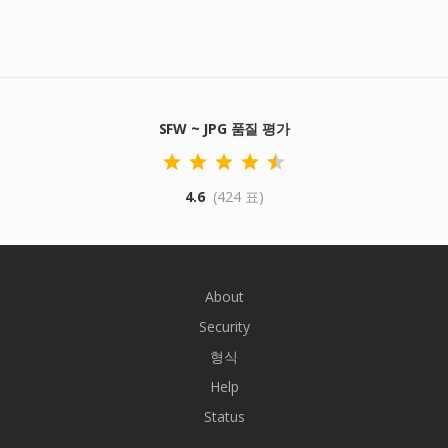
SFW ~ JPG 품질 평가
4.6
(424 표)
About
Security
형식
Help
Status