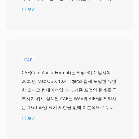
전문 제작에 사용되는 샘플레이트(44.1, 48, 88.2,
더 보기
96 kHz)로 최대 24비트 해상도의 비압축 리니어
PCM 오디오를 저장합니다. 독특한 기술적 특징은
중요 메타데이터 — 샘플레이트, 비트 심도, 채널
구성 — 에 대한 클래식 Mac OS 리소스 포크 의존
성이며, 오디오 데이터는 데이터 포크에 있습니다.
이 설계는 Mac 생태계 내에서는 우아하게 작동했
CAF
지만 파일이 Windows나 Unix로 이동할 때 이동성
CAF(Core Audio Format)는 Apple이 개발하여
문제를 야기했습니다. 핵심 장점은 단일 파일 내
2005년 Mac OS X 10.4 Tiger와 함께 도입한 유연
다중 채널 지원과 Pro Tools 편집 환경과의 긴밀
한 오디오 컨테이너입니다. 기존 포맷의 한계를 극
한 통합으로, 비파괴적 영역 기반 편집이 가능했습
복하기 위해 설계된 CAF는 WAV와 AIFF를 제약하
니다. 이 포맷은 또한 루프 포인트와 마커를 포함
는 4 GB 파일 크기 제한을 없애 이론적으로 무제
하여 샘플 라이브러리에 가치가 있었습니다. Avid
한 길이를 지원합니다. 이 컨테이너는 AAC, ALAC,
더 보기
Technology가 Pro Tools를 WAV와 AIFF 방향으
MP3, 리니어 PCM, IMA ADPCM 등 사실상 모든
로 전환하면서 SD2 사용은 감소했지만, 수백만 개
코덱을 통합 래퍼 안에 수용합니다. 청크 기반 아
의 레거시 세션 아카이브에 여전히 간헐적 변환이