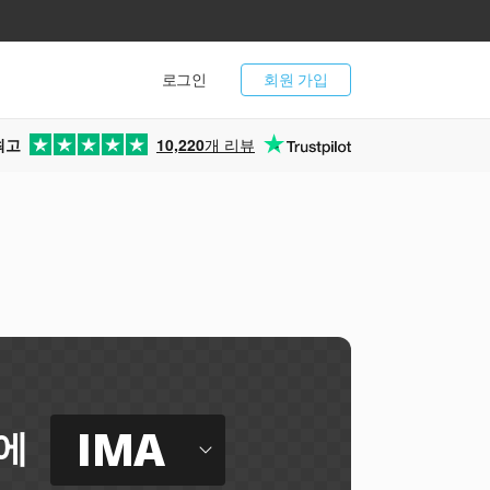
로그인
회원 가입
최고
10,220
개 리뷰
IMA
에