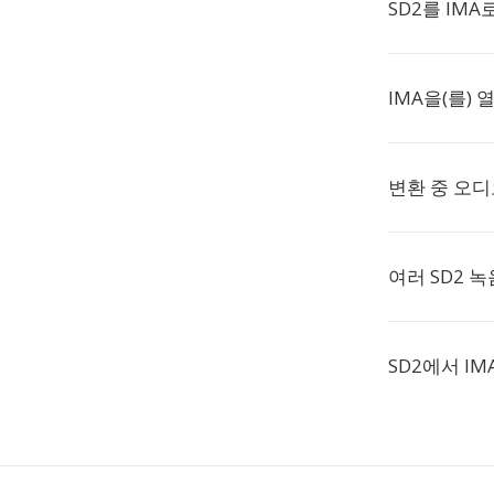
SD2를 IM
IMA을(를) 
변환 중 오
여러 SD2 
SD2에서 I