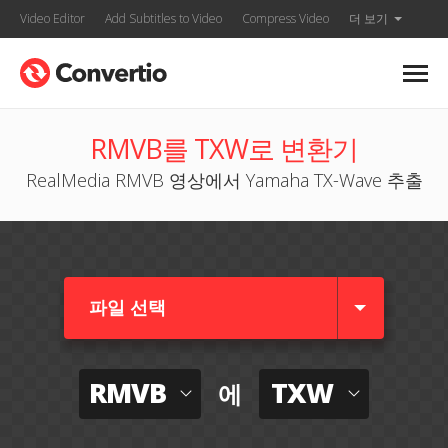
Video Editor
Add Subtitles to Video
Compress Video
더 보기
RMVB를 TXW로 변환기
RealMedia RMVB 영상에서 Yamaha TX-Wave 추출
파일 선택
RMVB
TXW
에