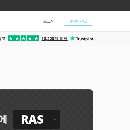
로그인
회원 가입
최고
10,220
개 리뷰
터
RAS
에