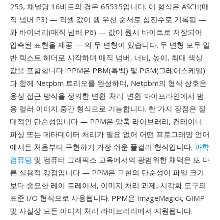
255, 채널당 16비트의 경우 65535입니다. 이 형식은 ASCII(매
직 넘버 P3) — 픽셀 값이 행 우선 순서로 십진수로 기록됨 —
와 바이너리(매직 넘버 P6) — 값이 원시 바이트로 저장되어
압축된 표현을 제공 — 의 두 변형이 있습니다. 두 변형 모두 일
반 텍스트 헤더로 시작하며 매직 넘버, 너비, 높이, 최대 색상
값을 포함합니다. PPM은 PBM(흑백) 및 PGM(그레이스케일)
과 함께 Netpbm 트리오를 완성하며, Netpbm의 형식 상호운
용성 접근 방식을 정의한 변환-처리-변환 파이프라인에서 범
용 컬러 이미지 중간 형식으로 기능합니다. 한 가지 장점은 절
대적인 단순성입니다 — PPM은 압축 라이브러리, 컨테이너
파싱 또는 메타데이터 처리가 필요 없어 어떤 프로그래밍 언어
에서든 처음부터 구현하기 가장 쉬운 풀컬러 형식입니다.
과학
컴퓨팅
및 컴퓨터 그래픽스 교육에서의 광범위한 채택은 또 다
른 실용적 강점입니다 — PPM은 구현의 단순성이 파일 크기
보다 중요한 레이 트레이서, 이미지 처리 과제, 시각화 도구의
표준 I/O 형식으로 사용됩니다. PPM은 ImageMagick, GIMP
및 사실상 모든 이미지 처리 라이브러리에서 지원됩니다.