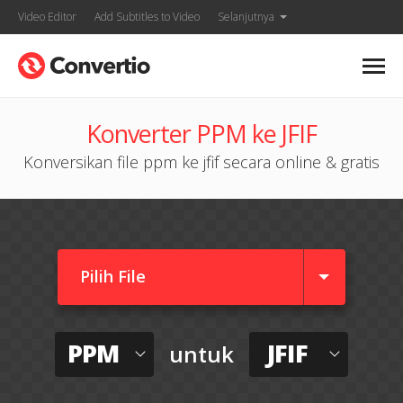
Video Editor
Add Subtitles to Video
Selanjutnya
Konverter PPM ke JFIF
Konversikan file ppm ke jfif secara online & gratis
Pilih File
PPM
JFIF
untuk