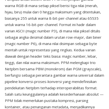
warna RGB di mana setiap piksel berisi tiga nilai (merah,
hijau, biru) mulai dari 0 hingga maksimum yang ditentukan,
biasanya 255 untuk warna 8-bit-per-channel atau 65535
untuk warna 16-bit-per-channel. Format ini hadir dalam
varian ASCII (magic number P3), di mana nilai piksel ditulis
sebagai angka desimal dalam urutan row-major, dan biner
(magic number P6), di mana nilai disimpan sebagai byte
mentah untuk representasi yang ringkas. Kedua varian
diawali dengan header teks biasa: magic number, lebar,
tinggi, dan nilai warna maksimum. PPM melengkapi trio
Netpbm bersama PBM (monokrom) dan PGM (grayscale),
berfungsi sebagai perantara gambar warna universal dalam
pipeline konversi-proses-konversi yang mendefinisikan
pendekatan Netpbm terhadap interoperabilitas format.
Salah satu keunggulannya adalah kesederhanaan absolut —
PPM tidak memerlukan pustaka kompresi, parsing
kontainer, atau penanganan metadata, menjadikannya