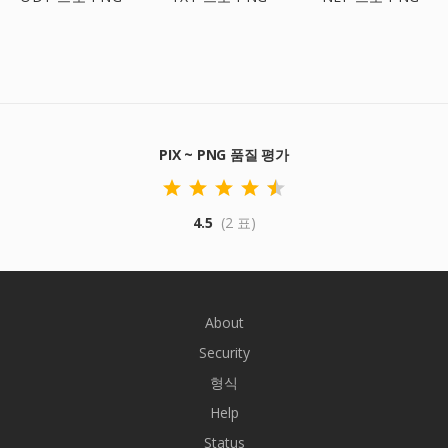
PIX ~ PNG 품질 평가
4.5
(2 표)
About
Security
형식
Help
Status