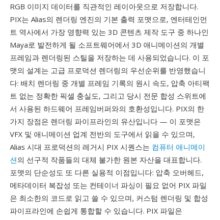
RGB 이미지 데이터를 직관적인 레이아웃으로 저장합니다.
PIX는 Alias의 렌더링 엔진의 기본 출력 포맷으로, 엔터테인먼
트 역사에서 가장 영향력 있는 3D 콘텐츠 제작 도구 중 하나인
Maya로 발전하게 될 소프트웨어에서 3D 애니메이션의 개별
프레임과 렌더링된 스틸을 저장하는 데 사용되었습니다. 이 포
맷의 설계는 고급 프로덕션 렌더링의 우선순위를 반영했습니
다: 배치 렌더링 중 개별 프레임 기록의 원시 속도, 압축 아티팩
트 없는 정확한 픽셀 충실도, 그리고 당시 전문 합성 스위트에
서 사용된 하드웨어 프레임버퍼와의 호환성입니다. PIX의 한
가지 장점은 렌더링 파이프라인의 유산입니다 — 이 포맷은
VFX 및 애니메이션 업계 전반의 도구에서 읽을 수 있으며,
Alias 시대 프로덕션의 레거시 PIX 시퀀스는
컴퓨터 애니메이
션
의 선구적 작품들의 대체 불가한 원본 자산을 대표합니다.
포맷의 단순성도 또 다른 실용적 이점입니다: 압축 오버헤드,
메타데이터 복잡성 또는 컨테이너 파싱이 필요 없어 PIX 파일
은 최소한의 코드로 읽고 쓸 수 있으며, 커스텀 렌더링 및 합성
파이프라인에 손쉽게 통합할 수 있습니다. PIX 파일은