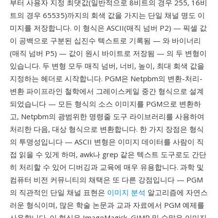
부터 사용자 지정 최댓값(일반적으로 8비트의 경우 255, 16비
트의 경우 65535)까지의 회색 값을 가지는 단일 채널 명도 이
미지를 저장합니다. 이 형식은 ASCII(매직 넘버 P2) — 픽셀 값
이 공백으로 구분된 십진수 텍스트로 기록됨 — 와 바이너리
(매직 넘버 P5) — 값이 원시 바이트로 저장됨 — 의 두 변형이
있습니다. 두 변형 모두 매직 넘버, 너비, 높이, 최대 회색 값을
지정하는 헤더로 시작합니다. PGM은 Netpbm의 변환-처리-
변환 파이프라인 철학에서 그레이스케일 중간 형식으로 설계
되었습니다 — 모든 형식의 소스 이미지를 PGM으로 변환하
고, Netpbm의 광범위한 명령줄 도구 라이브러리를 사용하여
처리한 다음, 대상 형식으로 변환합니다. 한 가지 장점은 형식
의 투명성입니다 — ASCII 변형은 이미지 데이터를 사람이 직
접 읽을 수 있게 하며, awk나 grep 같은 텍스트 도구로도 간단
히 처리할 수 있어 디버깅과 교육에 매우 유용합니다. 과학 및
컴퓨터 비전 커뮤니티의 채택은 또 다른 강점입니다 — PGM
의 직관적인 단일 채널 표현은
이미지 분석
알고리즘에 자연스
러운 형식이며, 많은 학술 논문과 교과 자료에서 PGM 예제를
사용합니다. 이 형식은 ImageMagick, GIMP 및 수많은 이미지