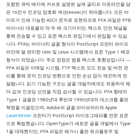
포함된 큐빅 베지에 커브로 설명된 실제 글리프 아웃라인을 담
은 16진수 인코딩 암호화 섹션(eexec)이 뒤따릅니다. 모든 바
이트가 인쇄 가능한 ASCII 문자로 표현되므로 PFA 파일은 PFB
바이너리 대응물의 약 두 배 크기이지만, 텍스트 안전 채널을
통해 전송할 수 있고 표준 텍스트 편집기에서 편집할 수 있습
니다. PFA는 바이너리 글꼴 형식이 PostScript 프린터 파이프
라인에 덜 편리한 Unix 및 Linux 시스템에서 표준 Type 1 배포
형식이 되었습니다. 주요 장점은 범용 텍스트 호환성입니다 —
PFA 파일은 이메일 시스템, FTP 텍스트 모드 전송 및 버전 관
리를 통해 문자 인코딩 변환으로 인한 손상 없이 깨끗하게 전
달됩니다. 읽기 가능한 구조는 글꼴 개발자에게도 유용하여 헤
더 값과 인코딩 선언을 직접 검사할 수 있습니다. PFA 형태의
Type 1 글꼴은 1980년대 후반과 1990년대의 데스크톱 출판
혁명을 이끌었으며, Adobe의 글꼴 라이브러리와 Apple
LaserWriter
프린터가 PostScript 타이포그래피를 전문 표준
으로 확립했습니다. OpenType가 새로운 글꼴 개발에서 Type
1을 대체했지만, PFA 파일은 레거시 출판 워크플로우 및