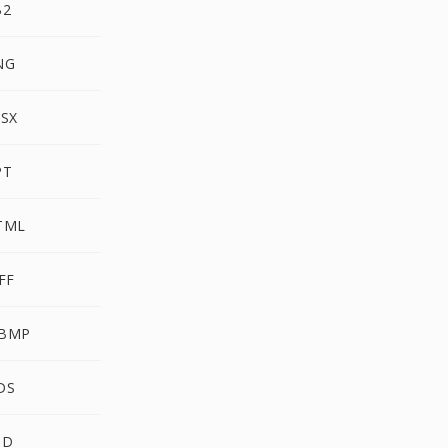
B2
NG
SX
PT
TML
FF
BMP
DS
SD