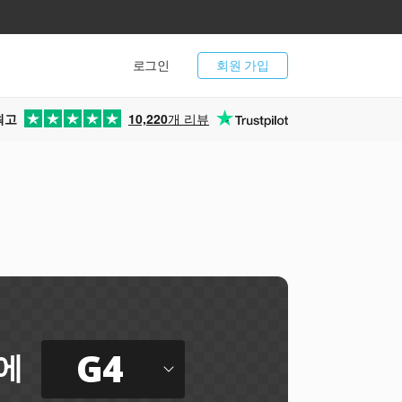
로그인
회원 가입
최고
10,220
개 리뷰
G4
에