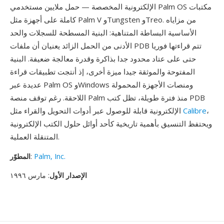
الإلكترونية المخصصة — حمل ملايين مستخدمي Palm OS مكتبات
كاملة على أجهزة مثل Palm V وTungsten وTreo. من مزاياه
الأساسية البساطة المتناهية: البنية المسطحة للسجلات والحد
الأدنى من الحمل الزائد يعنيان أن ملفات PDB تتم قراءتها فوريا
حتى على عتاد محدود جدا بذاكرة وقدرة معالجة ضعيفة. البنية
المفتوحة والموثقة جيدا ميزة أخرى، إذ أنتجت تطبيقات قراءة
عديدة عبر Palm OS وWindows ومنصات الأجهزة المحمولة
اللاحقة. رغم توقف منصة Palm منذ فترة طويلة، تظل كتب PDB
،
Calibre
الإلكترونية قابلة للوصول عبر أدوات التحويل والقراء مثل
ويحتفظ التنسيق بأهمية تاريخية كأحد أوائل حلول الكتب الإلكترونية
المتنقلة العملية.
Palm, Inc.
:
المطوّر
الإصدار الأول
: مارس ١٩٩٦