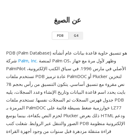
عن الصيغ
PDB
G4
PDB (Palm Database) هو تنسيق حاوية قاعدة بيانات عام أنشأته
لمنصة Palm OS، وظهر لأول مرة مع جهاز
Palm, Inc.
شركة
PalmPilot الأصلي في مارس 1996. في سياق الكتب الإلكترونية،
تستخدم ملفات PDB عادة ترميز PalmDOC أو Plucker لتخزين
نص مقروء مع تنسيق أساسي. يتكون التنسيق من رأس بحجم 78
بايت يحدد اسم قاعدة البيانات وتاريخ الإنشاء وعدد السجلات، يليه
جدول فهرس السجلات ثم السجلات نفسها. تستخدم ملفات PDB
المرمزة بـ PalmDOC خوارزمية ضغط بسيطة قائمة على LZ77
لحزم النص بكفاءة، بينما يوسع Plucker ذلك بعرض HTML ودعم
الصور والتنقل عبر الروابط. شغلت كتب PDB الإلكترونية منظومة
قراءة متنقلة مزدهرة قبل سنوات من وجود أجهزة القراءة