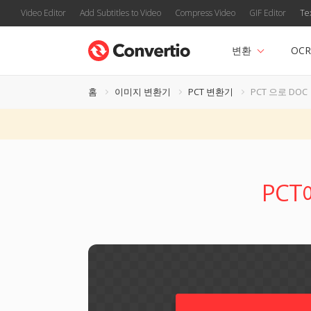
Video Editor
Add Subtitles to Video
Compress Video
GIF Editor
Te
변환
OCR
홈
이미지 변환기
PCT 변환기
PCT 으로 DOC
PCT