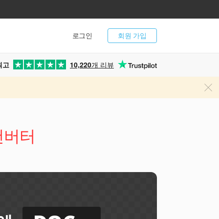
로그인
회원 가입
최고
10,220
개 리뷰
 컨버터