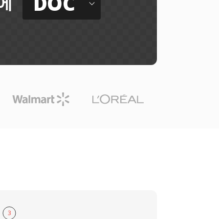
DOC
에
3