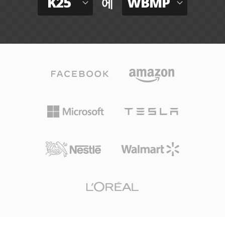
K25
WBMP
에