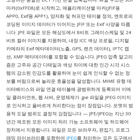
마커(0xFFD8)로 시작하고, 애플리케이션별 마커(JFIF용
APP0, Exif용 APP1), 양자화 및 허프만 테이블 정의, 엔트로피
코딩된 이미지 데이터가 이어지는 JFIF 또는 Exif 사양을 따릅
니다. JPE 파일은 모든 해상도에서 8비트 그레이스케일 및 24
비트 컬러 이미지를 지원하며, 내장 ICC 색상 프로필, 디지털
카메라의 Exif 메타데이터(노출, GPS, 렌즈 데이터), IPTC 캡
션, XMP 메타데이터를 포함할 수 있습니다. JPEG 압축 알고리
즘은 고주파 공간 디테일과 색상 차이에 대한 인간 시각 시스
템의 감소된 민감도를 활용하여 눈이 쉽게 인식할 수 없는 정
보를 버림으로써 놀라운 효율성을 달성합니다. MIME 유형 데
이터베이스와 파일 연결 테이블에 광범위하게 등록되어 이메
일 클라이언트, 웹 서버, 운영체제가 .jpe 파일을 JPEG 이미지
로 인식하고 올바르게 처리한다는 점이 장점입니다. 포맷의 범
용적 도달 범위도 결정적 강점입니다 — JPE/JPEG는 지난 30
년간 제조된 모든 이미지 처리 가능 소프트웨어 및 하드웨어
장치에서 지원됩니다. 파일은 모든 브라우저, 편집기, 프로그
래밍 라이브러리를 포함하여
JPEG
를 처리하는 모든 도구에서