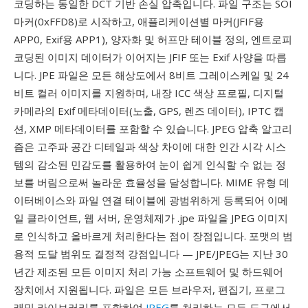
코딩하는 동일한 DCT 기반 손실 압축입니다. 파일 구조는 SOI
마커(0xFFD8)로 시작하고, 애플리케이션별 마커(JFIF용
APP0, Exif용 APP1), 양자화 및 허프만 테이블 정의, 엔트로피
코딩된 이미지 데이터가 이어지는 JFIF 또는 Exif 사양을 따릅
니다. JPE 파일은 모든 해상도에서 8비트 그레이스케일 및 24
비트 컬러 이미지를 지원하며, 내장 ICC 색상 프로필, 디지털
카메라의 Exif 메타데이터(노출, GPS, 렌즈 데이터), IPTC 캡
션, XMP 메타데이터를 포함할 수 있습니다. JPEG 압축 알고리
즘은 고주파 공간 디테일과 색상 차이에 대한 인간 시각 시스
템의 감소된 민감도를 활용하여 눈이 쉽게 인식할 수 없는 정
보를 버림으로써 놀라운 효율성을 달성합니다. MIME 유형 데
이터베이스와 파일 연결 테이블에 광범위하게 등록되어 이메
일 클라이언트, 웹 서버, 운영체제가 .jpe 파일을 JPEG 이미지
로 인식하고 올바르게 처리한다는 점이 장점입니다. 포맷의 범
용적 도달 범위도 결정적 강점입니다 — JPE/JPEG는 지난 30
년간 제조된 모든 이미지 처리 가능 소프트웨어 및 하드웨어
장치에서 지원됩니다. 파일은 모든 브라우저, 편집기, 프로그
래밍 라이브러리를 포함하여
JPEG
를 처리하는 모든 도구에서