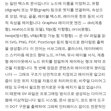
는 일반 텍스트 문서입니다: 노드에 이름을 지정하고, 유향
(digraph) 또는 무향(graph) 링크로 엣지를 연결하며, 속성으
로 모양, 색상, 글꼴, 레이블 텍스트, 레이아웃 힌트 등의 시각
적 속성을 제어합니다. Graphviz 레이아웃 엔진 — dot(계층
형), neato(스프링 모델), fdp(힘 지향형), circo(원형),
twopi(방사형), sfdp(확장 가능 힘 지향형) — 은 GV 파일을 읽
어 SVG, PNG, PDF, PostScript 등의 형식으로 렌더링된 출력
을 생성합니다. 이 언어는 서브그래프, 클러스터, 데이터베이
스 스키마용 레코드 형태 노드, HTML 유사 레이블 서식, 계층
형 레이아웃에서 노드 위치를 정밀하게 제어하는 랭크 제약 조
건을 지원합니다. 첫 번째 장점은 콘텐츠와 레이아웃의 분리입
니다 — 그래프 구조가 선언적으로 지정되고 레이아웃 알고리
즘이 모든 위치 지정을 자동으로 처리하므로, 비주얼 다이어그
래밍 도구에서 필요한 번거로운 수동 배치가 필요 없습니다.
이 때문에 GV 파일은 프로그래밍 방식으로 생성되는 다이어그
램에 이상적입니다: 빌드 시스템, 문서 생성기, 코드 분석 도구
가 DOT 구문을 출력하여 그래픽 인터페이스 없이도 전문적인