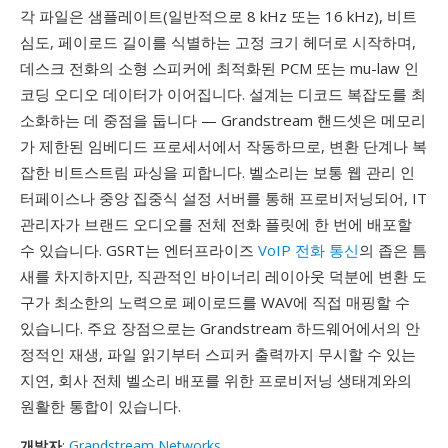
각 파일은 샘플레이트(일반적으로 8 kHz 또는 16 kHz), 비트
심도, 페이로드 길이를 식별하는 고정 크기 헤더로 시작하며,
데스크 전화의 소형 스피커에 최적화된 PCM 또는 mu-law 인
코딩 오디오 데이터가 이어집니다. 설계는 디코드 복잡도를 최
소화하는 데 중점을 둡니다 — Grandstream 핸드셋은 메모리
가 제한된 임베디드 프로세서에서 작동하므로, 변환 단계나 복
잡한 비트스트림 파싱을 피합니다. 벨소리는 보통 웹 관리 인
터페이스나 중앙 집중식 설정 서버를 통해 프로비저닝되어, IT
관리자가 브랜드 오디오를 전체 전화 플릿에 한 번에 배포할
수 있습니다. GSRT는 엔터프라이즈
VoIP 전화 통신
의 좁은 틈
새를 차지하지만, 직관적인 바이너리 레이아웃 덕분에 변환 도
구가 최소한의 노력으로 페이로드를 WAV에 직접 매핑할 수
있습니다. 주요 장점으로는 Grandstream 하드웨어에서의 안
정적인 재생, 파일 읽기부터 스피커 출력까지 무시할 수 있는
지연, 회사 전체 벨소리 배포를 위한 프로비저닝 생태계와의
원활한 통합이 있습니다.
개발자
:
Grandstream Networks