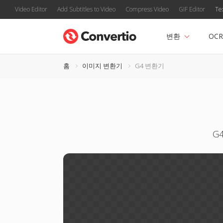
Video Editor
Add Subtitles to Video
Compress Video
GIF Editor
Te
변환
OCR
홈
이미지 변환기
G4 변환기
G