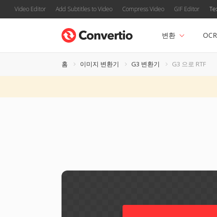
Video Editor
Add Subtitles to Video
Compress Video
GIF Editor
Te
변환
OCR
홈
이미지 변환기
G3 변환기
G3 으로 RTF