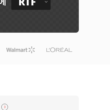
RTF
에
3