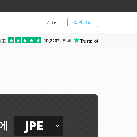
로그인
회원 가입
최고
10,220
개 리뷰
JPE
에