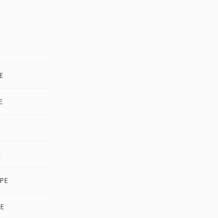
E
E
E
PE
E