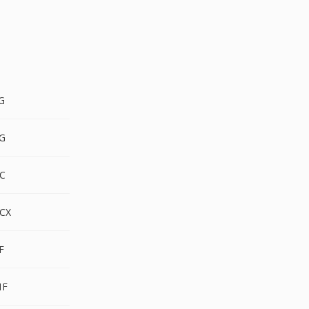
G
EG
C
CX
F
MF