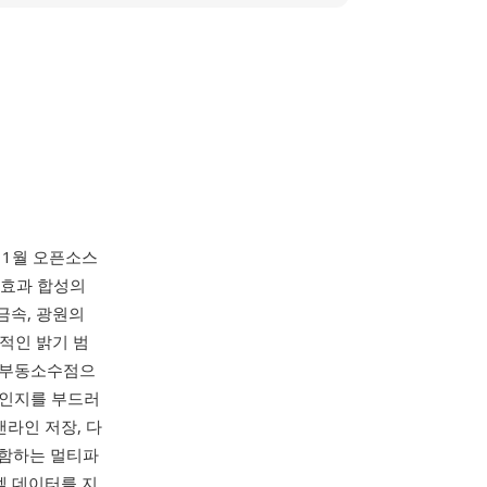
년 1월 오픈소스
각효과 합성의
금속, 광원의
적인 밝기 범
트 부동소수점으
레인지를 부드러
캔라인 저장, 다
 포함하는 멀티파
셀 데이터를 지