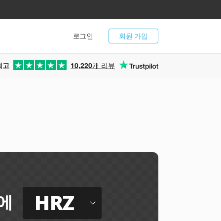
로그인
회원 가입
최고
10,220
개 리뷰
HRZ
에