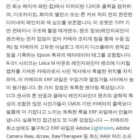
만 화소 베이어 패턴 칩)에서 미처리된 12비트 출력을 캡처하
여, 디모자이킹, 화이트 밸런스 또는 톤 커브 처리 전의 완전한
다이내믹 레인지와 색 심도를 보존합니다. 이 포맷은 TIFF 기
반 컨테이너 구조에 촬영 매개변수, 렌즈 정보(레인지파인더
렌즈에는 전자 접점이 없어 카메라 조리개 링을 통해 수동 입
력) 및 카메라의 고유한 아날로그 게이지 디스플레이 판독값
등을 기록하는 Epson 특유의 메타데이터 태그를 포함합니다.
R-D1 시리즈는 Leica M 마운트 레인지파인더 렌즈에 디지털
캡처를 가져온 카메라로서 사진 역사에서 특별한 위치를 차지
하며, 이 카메라의 ERF 파일은 수집가와 열정가들 사이에서 높
이 평가됩니다. 한 가지 장점은 독특한 렌더링 특성입니다:
CCD 센서의 톤 반응과 클래식 레인지파인더 렌즈의 광학적 특
성의 조합은 많은 사진가들이 CMOS 기반 카메라의 출력보다
필름에 더 가깝다고 느끼는 독특한 룩을 ERF 파일에서 만들어
냅니다. 실용적인 접근성도 또 다른 강점입니다 — 카메라의
희소성에도 불구하고 ERF 파일은 Adobe
Lightroom
, Adobe
Camera Raw, dcraw, RawTherapee 등 최신 RAW 처리 소프